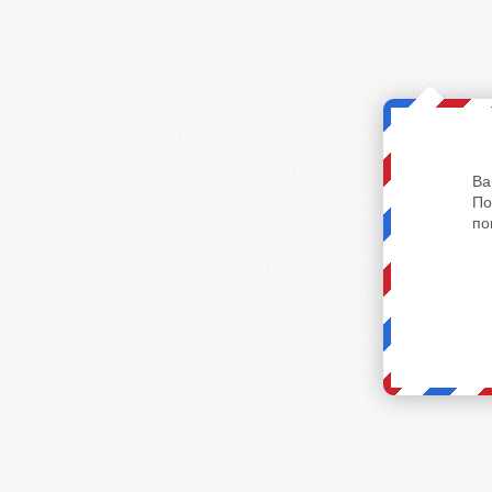
Ва
По
по