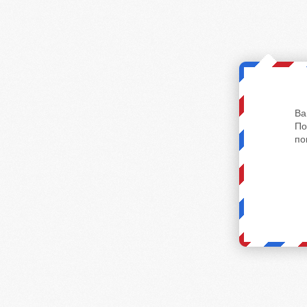
Ва
По
по