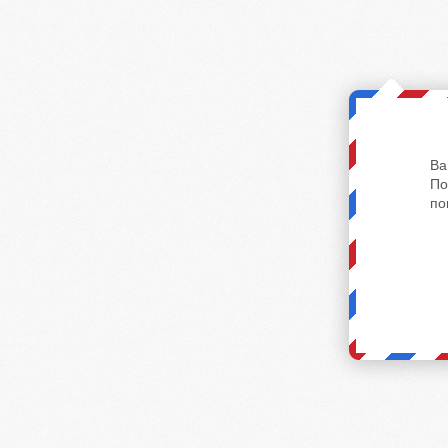
Ва
По
по