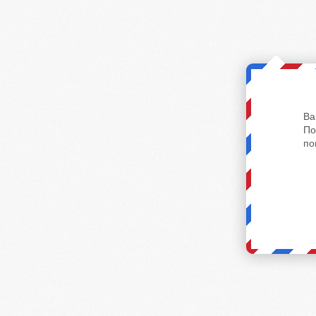
Ва
По
по