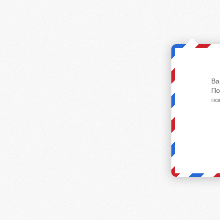
Ва
По
по