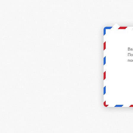
Ва
По
по