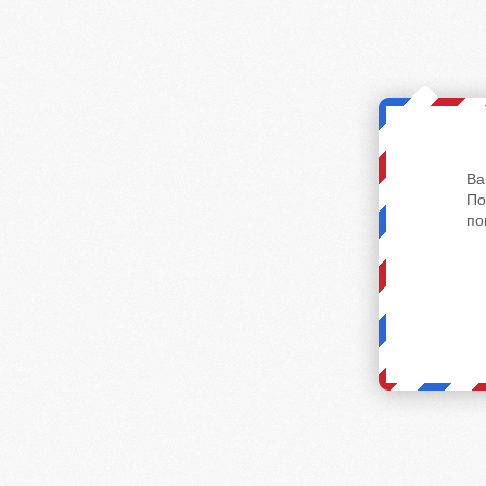
Ва
По
по