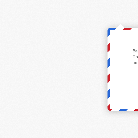
Ва
По
по