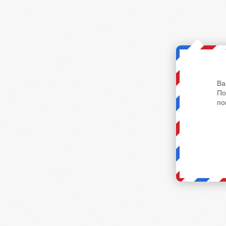
Ва
По
по