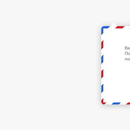
Ва
По
по