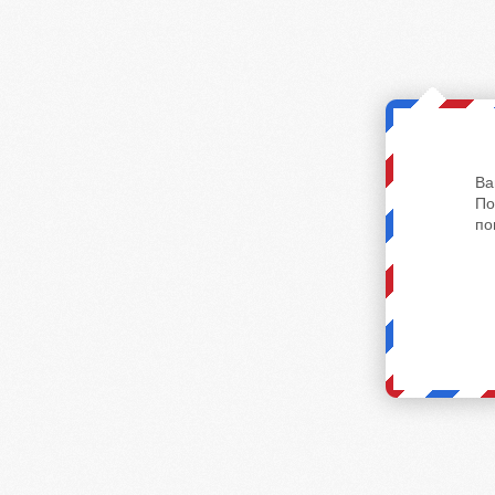
Ва
По
по