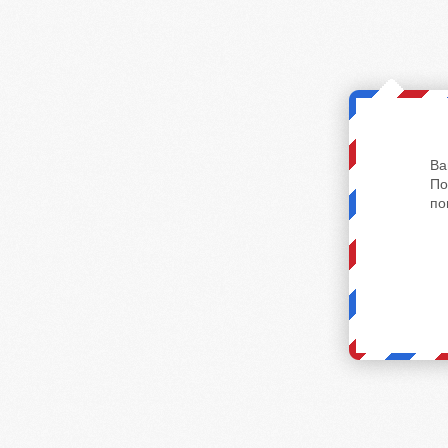
Ва
По
по