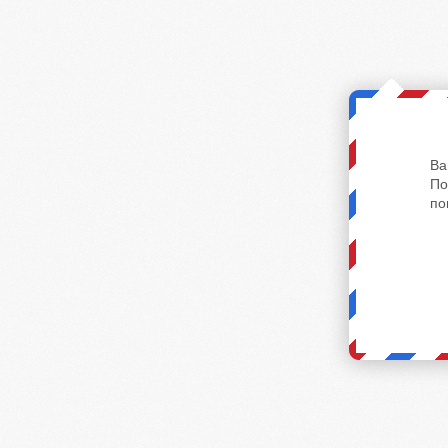
Ва
По
по