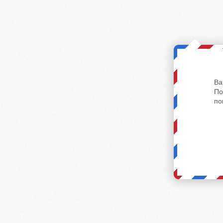
Ва
По
по