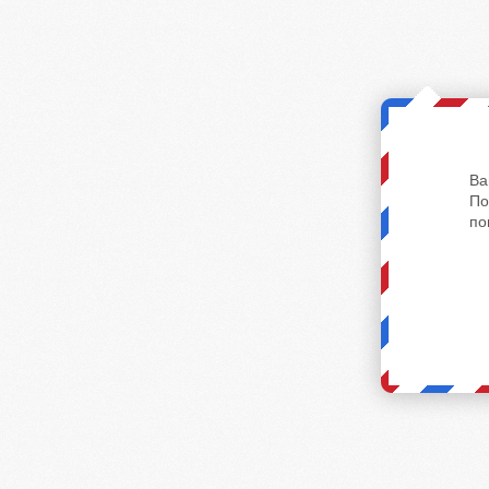
Ва
По
по