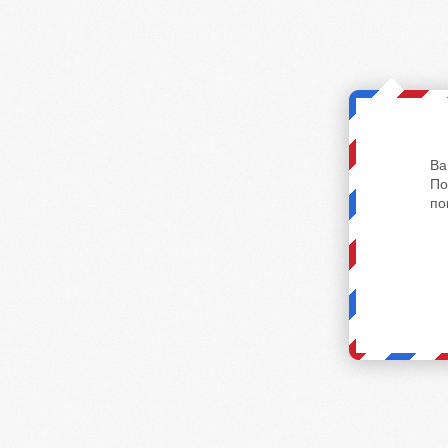
Ва
По
по