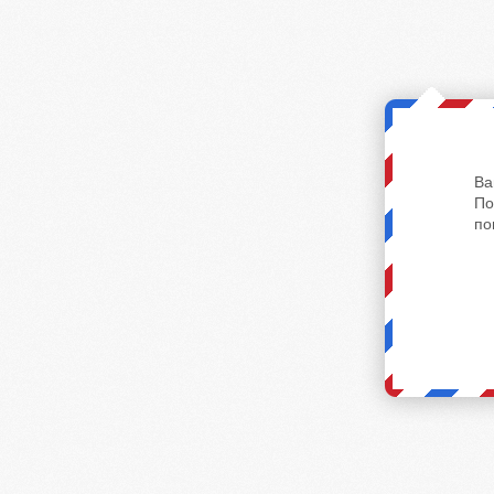
Ва
По
по