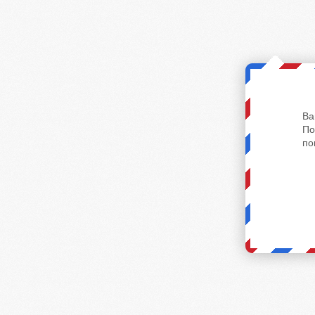
Ва
По
по