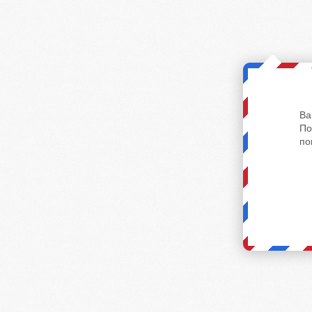
Ва
По
по