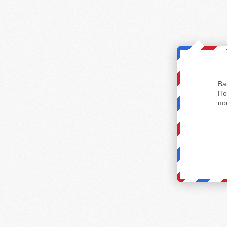
Ва
По
по