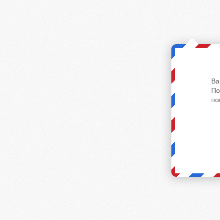
Ва
По
по