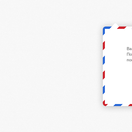
Ва
По
по