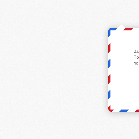
Ва
По
по