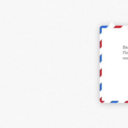
Ва
По
по