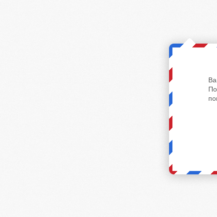
Ва
По
по