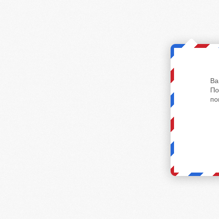
Ва
По
по