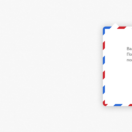
Ва
По
по