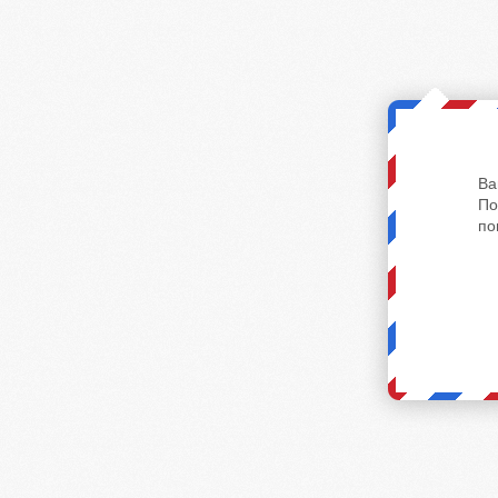
Ва
По
по