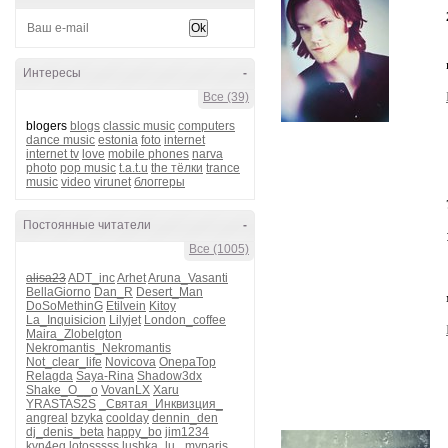
Интересы
-
Все (39)
blogers
blogs
classic music
computers
dance music
estonia
foto
internet
internet tv
love
mobile phones
narva
photo
pop music
t.a.t.u
the тёлки
trance
music
video
virunet
блоггеры
Постоянные читатели
-
Все (1005)
alisa23
ADT_inc
Arhet
Aruna_Vasanti
BellaGiorno
Dan_R
Desert_Man
DoSoMethinG
Etilvein
Kitoy
La_Inquisicion
Lilyjet
London_coffee
Maira_Zlobelgton
Nekromantis_Nekromantis
Not_clear_life
Novicova
OnepaTop
Relagda
Saya-Rina
Shadow3dx
Shake_O__o
VovanLX
Xaru
YRASTAS2S
_Святая_Инквизция_
angreal
bzyka
coolday
dennin_den
dj_denis_beta
happy_bo
jim1234
kvn4eg
lotosssss
lushka_lu_
myparis