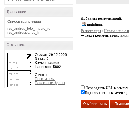
Трансляции
-
Добавить комментарий:
Список трансляций
rss_andres_foto_imgsrc_ru
Регистрация
/
Напоминание п
rss_andresivanov_lj
Текст комментария:
показ
Статистика
-
Создан: 29.12.2006
Записей:
Комментариев:
Написано: 5802
Отчеты:
Посетители
Поисковые фразы
Переводить URL в ссылку
Подписаться на комментар