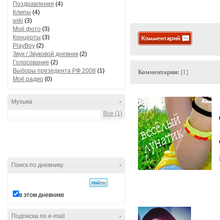
Поздравления
(4)
Клипы
(4)
wiki
(3)
Моё фото
(3)
Концерты
(3)
PlayBoy
(2)
Звук / Звуковой дневник
(2)
Голосование
(2)
Выборы презедента РФ 2008
(1)
Комментарии:
[1]
Моё радио
(0)
Музыка
-
Все (1)
Поиск по дневнику
-
в этом дневнике
Подписка по e-mail
-