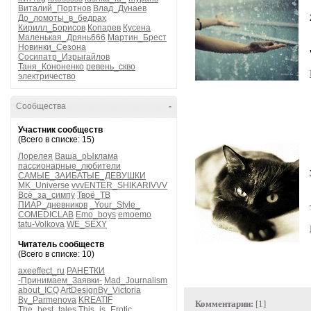
Виталий_Портнов
Влад_Дунаев
До_ломоты_в_бедрах
Кирилл_Борисов
Копарев
Кусена
Маленькая_Дрянь666
Мартин_Брест
Новинки_Сезона
Сосипатр_Изрыгайлов
Таня_Кононенко
ревень_скво
электричество
Сообщества
-
Участник сообществ
(Всего в списке: 15)
Лорелея
Ваша_рЫклама
пассионарные_любители
САМЫЕ_ЗАИБАТЫЕ_ДЕВУШКИ
MK_Universe
vvvENTER_SHIKARIVVV
Всё_за_симпу
Твоё_ТВ
ПИАР_дневников
_Your_Style_
COMEDICLAB
Emo_boys
emoemo
tatu-Volkova
WE_SEXY
Читатель сообществ
(Всего в списке: 10)
axeeffect_ru
РАНЕТКИ
-Принимаем_Заявки-
Mad_Journalism
about_ICQ
ArtDesignBy_Victoria
By_Parmenova
KREATIF
Комментарии:
[1]
The_best_tales
This_is_Erotic