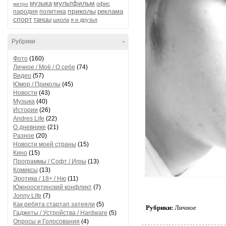
мультфильм
музыка
офис
метро
приколы
реклама
пародия
политика
спорт
танцы
школа
я и друзья
Рубрики
-
Фото
(160)
Личное / Моё / О себе
(74)
Видео
(57)
Юмор / Приколы
(45)
Новости
(43)
Музыка
(40)
Истории
(26)
Andres Life
(22)
О дневнике
(21)
Разное
(20)
Новости моей страны
(15)
Кино
(15)
Программы / Софт / Игры
(13)
Комиксы
(13)
Эротика / 18+ / Ню
(11)
Южноосетинский конфликт
(7)
Jonny Life
(7)
Как ребята стартап затеяли
(5)
Рубрики:
Личное
Гаджеты / Устройства / Hardware
(5)
Опросы и Голосования
(4)