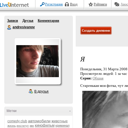
Регистрация
Вход
Рейтинги
Авос
Записи
Друзья
Комментарии
andresivanov
Я
Понедельник, 31 Марта 2008 
Просмотрело людей:
1 за час
Серия:
Общая
Старенькая моя фотка, чут ли
В друзья
Метки
-
автомобили
comedy club
животные
кинофильм
криминал
жизнь
институт
квн