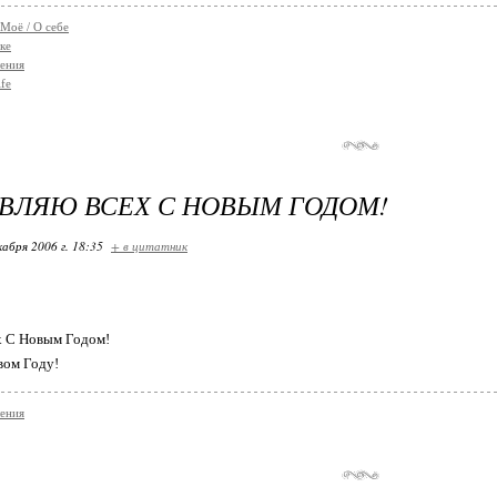
 Моё / О себе
ке
ения
fe
ВЛЯЮ ВСЕХ С НОВЫМ ГОДОМ!
кабря 2006 г. 18:35
+ в цитатник
х С Новым Годом!
вом Году!
ения