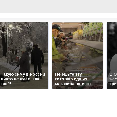
Такую зиму в России
Не ешьте эту
В 
никто не ждал: как
готовую еду из
жес
так?!
магазина: список
кр