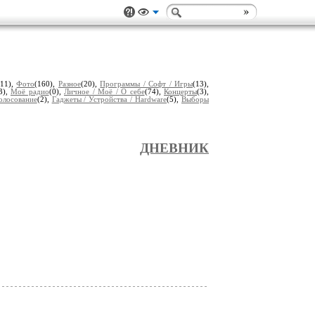
(11),
Фото
(160),
Разное
(20),
Программы / Софт / Игры
(13),
3),
Моё радио
(0),
Личное / Моё / О себе
(74),
Концерты
(3),
олосование
(2),
Гаджеты / Устройства / Hardware
(5),
Выборы
ДНЕВНИК