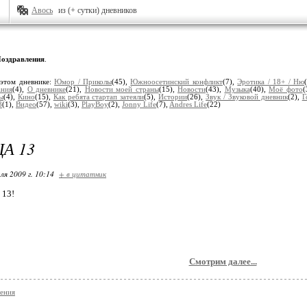
Авось
из (+ сутки) дневников
оздравления
.
 этом дневнике:
Юмор / Приколы
(45),
Южноосетинский конфликт
(7),
Эротика / 18+ / Ню
ания
(4),
О дневнике
(21),
Новости моей страны
(15),
Новости
(43),
Музыка
(40),
Моё фото
(
ы
(4),
Кино
(15),
Как ребята стартап затеяли
(5),
Истории
(26),
Звук / Звуковой дневник
(2),
Г
8
(1),
Видео
(57),
wiki
(3),
PlayBoy
(2),
Jonny Life
(7),
Andres Life
(22)
А 13
ля 2009 г. 10:14
+ в цитатник
 13!
Смотрим далее...
ения