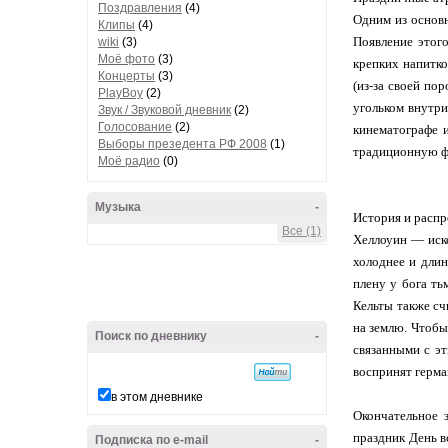
Поздравления
(4)
Одним из основн
Клипы
(4)
Появление этог
wiki
(3)
Моё фото
(3)
крепких напитко
Концерты
(3)
(из-за своей по
PlayBoy
(2)
угольком внутри
Звук / Звуковой дневник
(2)
Голосование
(2)
кинематографе и
Выборы презедента РФ 2008
(1)
традиционную фр
Моё радио
(0)
Музыка
-
История и расп
Все (1)
Хеллоуин — иско
холоднее и длин
плену у бога ть
Кельты также сч
на землю. Чтобы
Поиск по дневнику
-
связанными с эт
воспринят герма
в этом дневнике
Окончательное з
праздник День в
Подписка по e-mail
-