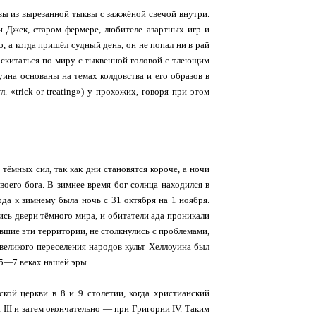
овы из вырезанной тыквы с зажжёной свечой внутри.
и Джек, старом фермере, любителе азартных игр и
 а когда пришёл судный день, он не попал ни в рай
н скитаться по миру с тыквенной головой с тлеющим
ина основаны на темах колдовства и его образов в
 «trick-or-treating») у прохожих, говоря при этом
тёмных сил, так как дни становятся короче, а ночи
воего бога. В зимнее время бог солнца находился в
да к зимнему была ночь с 31 октября на 1 ноября.
лись двери тёмного мира, и обитатели ада проникали
вшие эти территории, не столкнулись с проблемами,
 великого переселения народов культ Хеллоуина был
 5—7 веках нашей эры.
ской церкви в 8 и 9 столетии, когда христианский
III и затем окончательно — при Григории IV. Таким