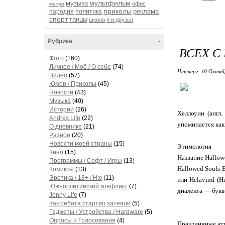
мультфильм
музыка
офис
метро
приколы
реклама
пародия
политика
спорт
танцы
школа
я и друзья
Рубрики
-
ВСЕХ С
Фото
(160)
Личное / Моё / О себе
(74)
Четверг, 30 Октяб
Видео
(57)
Юмор / Приколы
(45)
Новости
(43)
Музыка
(40)
Истории
(26)
Хеллоуин (англ
Andres Life
(22)
упоминается как
О дневнике
(21)
Разное
(20)
Новости моей страны
(15)
Этимология
Кино
(15)
Название Hallow
Программы / Софт / Игры
(13)
Hallowed Souls 
Комиксы
(13)
Эротика / 18+ / Ню
(11)
или Helavind (H
Южноосетинский конфликт
(7)
диалекта — букв
Jonny Life
(7)
Как ребята стартап затеяли
(5)
Гаджеты / Устройства / Hardware
(5)
Опросы и Голосования
(4)
Праздничные ат