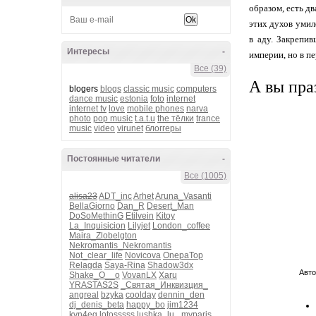
образом, есть д
этих духов умил
в аду. Закрепи
Интересы
-
империи, но в п
Все (39)
А вы пра
blogers
blogs
classic music
computers
dance music
estonia
foto
internet
internet tv
love
mobile phones
narva
photo
pop music
t.a.t.u
the тёлки
trance
music
video
virunet
блоггеры
Постоянные читатели
-
Все (1005)
alisa23
ADT_inc
Arhet
Aruna_Vasanti
BellaGiorno
Dan_R
Desert_Man
DoSoMethinG
Etilvein
Kitoy
La_Inquisicion
Lilyjet
London_coffee
Maira_Zlobelgton
Nekromantis_Nekromantis
Not_clear_life
Novicova
OnepaTop
Relagda
Saya-Rina
Shadow3dx
Авто
Shake_O__o
VovanLX
Xaru
YRASTAS2S
_Святая_Инквизция_
angreal
bzyka
coolday
dennin_den
dj_denis_beta
happy_bo
jim1234
kvn4eg
lotosssss
lushka_lu_
myparis