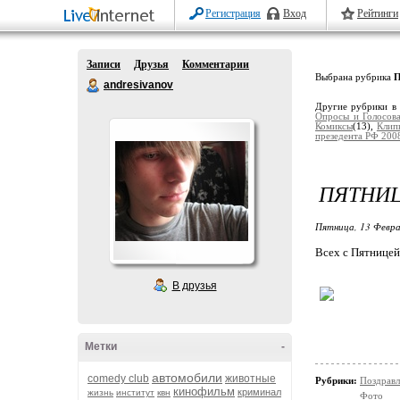
Регистрация
Вход
Рейтинги
Записи
Друзья
Комментарии
Выбрана рубрика
П
andresivanov
Другие рубрики в
Опросы и Голосов
Комиксы
(13),
Клип
презедента РФ 200
ПЯТНИЦ
Пятница, 13 Февра
Всех с Пятницей
В друзья
Метки
-
автомобили
comedy club
животные
Рубрики:
Поздравл
кинофильм
криминал
жизнь
институт
квн
Фото