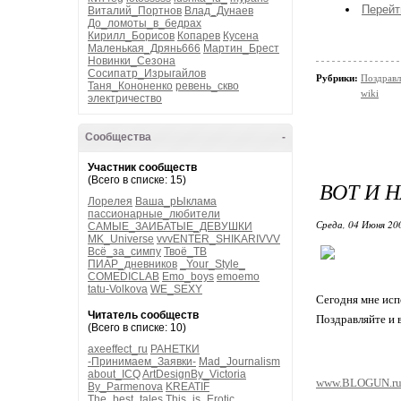
Перейт
Виталий_Портнов
Влад_Дунаев
До_ломоты_в_бедрах
Кирилл_Борисов
Копарев
Кусена
Маленькая_Дрянь666
Мартин_Брест
Новинки_Сезона
Сосипатр_Изрыгайлов
Рубрики:
Поздравл
Таня_Кононенко
ревень_скво
wiki
электричество
Сообщества
-
Участник сообществ
(Всего в списке: 15)
ВОТ И 
Лорелея
Ваша_рЫклама
пассионарные_любители
Среда, 04 Июня 20
САМЫЕ_ЗАИБАТЫЕ_ДЕВУШКИ
MK_Universe
vvvENTER_SHIKARIVVV
Всё_за_симпу
Твоё_ТВ
ПИАР_дневников
_Your_Style_
COMEDICLAB
Emo_boys
emoemo
tatu-Volkova
WE_SEXY
Сегодня мне испо
Читатель сообществ
Поздравляйте и 
(Всего в списке: 10)
axeeffect_ru
РАНЕТКИ
-Принимаем_Заявки-
Mad_Journalism
about_ICQ
ArtDesignBy_Victoria
www.BLOGUN.r
By_Parmenova
KREATIF
The_best_tales
This_is_Erotic