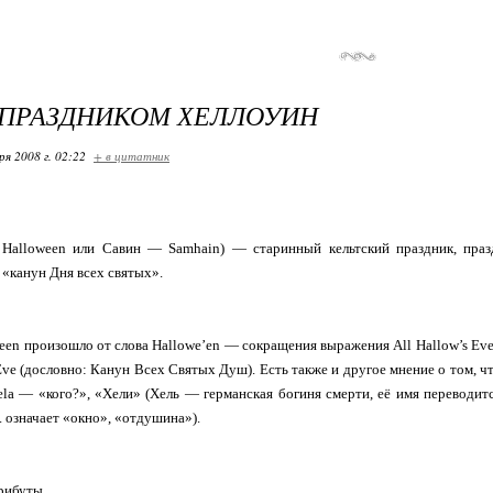
 ПРАЗДНИКОМ ХЕЛЛОУИН
ря 2008 г. 02:22
+ в цитатник
. Halloween или Савин — Samhain) — старинный кельтский праздник, праз
 «канун Дня всех святых».
een произошло от слова Hallowe’en — сокращения выражения All Hallow’s Eve
Eve (дословно: Канун Всех Святых Душ). Есть также и другое мнение о том, ч
elа — «кого?», «Хели» (Хель — германская богиня смерти, её имя переводится
. означает «окно», «отдушина»).
рибуты