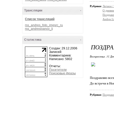
Рубрики:
Личное /
Трансляции
-
О дневни
Поздравл
Список трансляций
Andres Li
rss_andres_foto_imgsrc_ru
rss_andresivanov_lj
Статистика
-
ПОЗДРА
Создан: 29.12.2006
Записей:
Комментариев:
Воскресенье, 31 Де
Написано: 5802
Отчеты:
Посетители
Поисковые фразы
Поздравляю все
До встречи в Но
Рубрики:
Поздравл