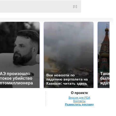
[1]
ОАЭ произошло
Таких 
Все новости по
токое убийство
было с 
падению вертолета на
иптомиллионера
ждать 
Кавказе: читать здесь
О проекте
Версия для PDA
Контакты
Разместить рекламу