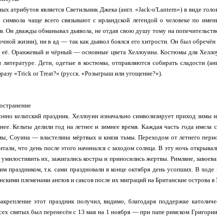
ых атрибутов является Светильник Джека (англ. «Jack-o'Lantern») в виде гол
о символа чаще всего связывают с ирландской легендой о человеке по имен
в. Он дважды обманывал дьявола, не отдав свою душу тому на попечительство,
рочной жизни), ни в ад — так как дьявол боялся его хитрости. Он был обречё
 её. Оранжевый и чёрный — основные цвета Хеллоуина. Костюмы для Хеллоу
 литературе. Дети, одетые в костюмы, отправляются собирать сладости (англ.
азу «Trick or Treat?» (русск. «Розыгрыш или угощение?»).
ространение
нно кельтский праздник. Хеллоуин изначально символизирует приход зимы и 
нее. Кельты делили год на летнее и зимнее время. Каждая часть года имела с
мы, Соуина — властелина мёртвых и князя тьмы. Переходом от летнего перио
итали, что день после этого начинался с заходом солнца. В эту ночь открыва
 умилостивить их, зажигались костры и приносились жертвы. Римляне, завоева
им праздником, т.к. сами праздновали в конце октября день усопших. В ходе
нскими племенами англов и саксов после их миграций на Британские острова в
акрепление этот праздник получил, видимо, благодаря поддержке католиче
сех святых был перенесён с 13 мая на 1 ноября — при папе римском Григории 