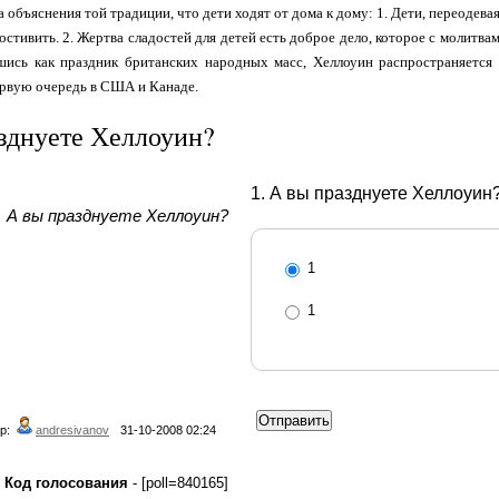
ва объяснения той традиции, что дети ходят от дома к дому: 1. Дети, переодев
остивить. 2. Жертва сладостей для детей есть доброе дело, которое с молитв
вшись как праздник британских народных масс, Хеллоуин распространяется
ервую очередь в США и Канаде.
зднуете Хеллоуин?
1. А вы празднуете Хеллоуин
А вы празднуете Хеллоуин?
1
1
р:
andresivanov
31-10-2008 02:24
Код голосования
- [poll=840165]