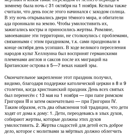
зимнему была ночь с 31 октября на 1 ноября. Кельты также
считали, что день после этого начинался с заходом солнца.
В эту ночь открывались двери тёмного мира, и обитатели
ада проникали на землю. Чтобы умилостивить их,
зажигались костры и приносились жертвы. Римляне,
завоевавшие эти территории, не столкнулись с проблемами,
связанными с этим праздником, т.к. сами праздновали в
конце октября день усопших. В ходе великого переселения
народов культ Хеллоуина был воспринят германскими
племенами англов и саксов после их миграций на
Британские острова в 5—7 веках нашей эры.
Окончательное закрепление этот праздник получил,
видимо, благодаря поддержке католической церкви в 8 и 9
столетии, когда христианский праздник День всех святых
был перенесён с 13 мая на 1 ноября — при папе римском
Григории III и затем окончательно — при Григории IV.
Таким образом, есть два объяснения той традиции, что дети
ходят от дома к дому: 1. Дети, переодеваясь в злых духов,
собирают жертвы, которые должны этих духов
умилостивить. 2. Жертва сладостей для детей есть доброе
дело, которое с молитвами за мёртвых должно облегчить