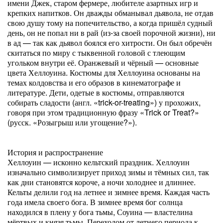
имени Джек, старом фермере, любителе азартных игр и
крепких напитков. Он дважды обманывал дьявола, не отдав
свою душу тому на попечительство, а когда пришёл судный
день, он не попал ни в рай (из-за своей порочной жизни), ни
в ад — так как дьявол боялся его хитрости. Он был обречён
скитаться по миру с тыквенной головой с тлеющим
угольком внутри её. Оранжевый и чёрный — основные
цвета Хеллоуина. Костюмы для Хеллоуина основаны на
темах колдовства и его образов в кинематографе и
литературе. Дети, одетые в костюмы, отправляются
собирать сладости (англ. «trick-or-treating») у прохожих,
говоря при этом традиционную фразу «Trick or Treat?»
(русск. «Розыгрыш или угощение?»).
История и распространение
Хеллоуин — исконно кельтский праздник. Хеллоуин
изначально символизирует приход зимы и тёмных сил, так
как дни становятся короче, а ночи холоднее и длиннее.
Кельты делили год на летнее и зимнее время. Каждая часть
года имела своего бога. В зимнее время бог солнца
находился в плену у бога тьмы, Соуина — властелина
мёртвых и князя тьмы. Переходом от летнего периода к