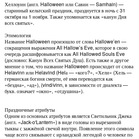
Хеллоуин (англ. Halloween или Савин — Samhain) —
старинный кельтский праздник, празднуется в ночь с 31
октября на 1 ноября. Также упоминается как «канун Дня
всех святых».
Этимология
Название Halloween произошло от слова Hallowe’en —
сокращения выражения All Hallow’s Eve, которое в свою
очередь расшифровывается как All Hallowed Souls Eve
(дословно: Канун Всех Святых Душ). Есть также и другое
мнение о том, что название Halloween происходит от слова
Helavinn или Helavind (Helа — «кого?», «Хели» (Хель —
германская богиня смерти, её имя переводится как
«бездна», «ад»), (vind/vinn, в зависимости от диалекта —
букв. означает «окно», «отдушина»).
Праздничные атрибуты
Одним из основных атрибутов является Светильник Джека
(англ. «Jack-o'Lantern») в виде головы из вырезанной
тыквы с зажжёной свечой внутри. Появление этого символа
чаще всего связывают с ирландской легендой о человеке по