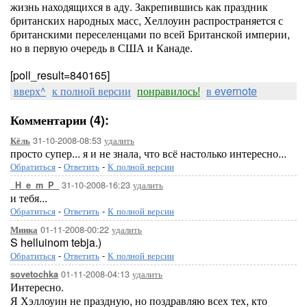
жизнь находящихся в аду. Закрепившись как праздник
британских народных масс, Хеллоуин распространяется с
британскими переселенцами по всей Британской империи,
но в первую очередь в США и Канаде.
[poll_result=840165]
вверх^
к полной версии
понравилось!
в evernote
Комментарии (4):
31-10-2008-08:53
удалить
Кёль
просто супер... я и не знала, что всё настолько интересно...
Обратиться
-
Ответить
-
К полной версии
31-10-2008-16:23
удалить
_H_e_m_P_
и тебя...
Обратиться
-
Ответить
-
К полной версии
01-11-2008-00:22
удалить
Миика
S helluinom tebja.)
Обратиться
-
Ответить
-
К полной версии
01-11-2008-04:13
удалить
sovetochka
Интересно.
Я Хэллоуин не праздную, но поздравляю всех тех, кто