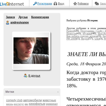
Регистрация
Вход
Рейтинги
Авос
Записи
Друзья
Комментарии
Выбрана рубрика
Истории
.
andresivanov
Другие рубрики в этом дневни
Разное
(20),
Программы / Софт / 
Новости
(43),
Музыка
(40),
Моё ф
Как ребята стартап затеяли
(5),
Зв
РФ 2008
(1),
Видео
(57),
wiki
(3),
P
ЗНАЕТЕ ЛИ ВЫ
Среда, 18 Февраля 20
Когда доктора г
В друзья
забастовку в 197
18%.
Метки
-
Четырехмесяч
автомобили
comedy club
животные
кинофильм
криминал
жизнь
институт
квн
отворачивается, 