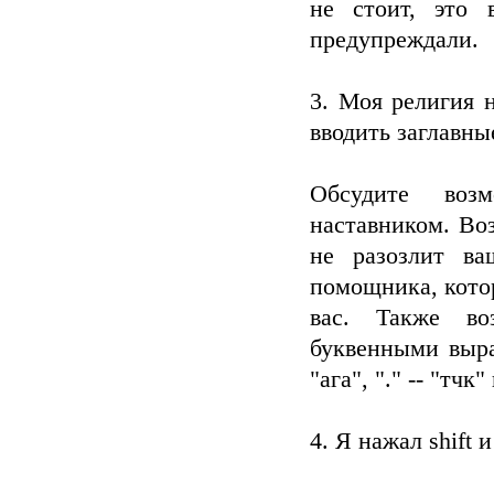
не стоит, это 
предупреждали.
3. Моя религия н
вводить заглавны
Обсудите воз
наставником. Во
не разозлит ва
помощника, котор
вас. Также во
буквенными выра
"ага", "." -- "тчк" 
4. Я нажал shift 