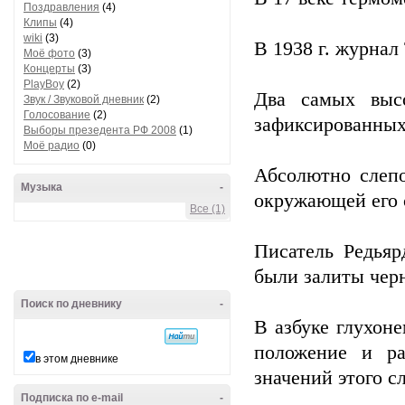
Поздравления
(4)
Клипы
(4)
wiki
(3)
В 1938 г. журнал
Моё фото
(3)
Концерты
(3)
PlayBoy
(2)
Два самых высо
Звук / Звуковой дневник
(2)
Голосование
(2)
зафиксированных
Выборы презедента РФ 2008
(1)
Моё радио
(0)
Абсолютно слеп
Музыка
-
окружающей его 
Все (1)
Писатель Редьяр
были залиты черн
Поиск по дневнику
-
В азбуке глухон
положение и ра
в этом дневнике
значений этого сл
Подписка по e-mail
-