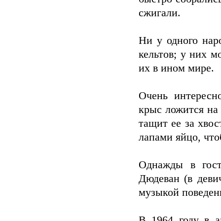
сжигали.
Ни у одного нар
кельтов; у них м
их в ином мире.
Очень интересн
крыс ложится на 
тащит ее за хвос
лапами яйцо, что
Однажды в гос
Дюдеван (в деви
музыкой поведени
В 1964 году в 