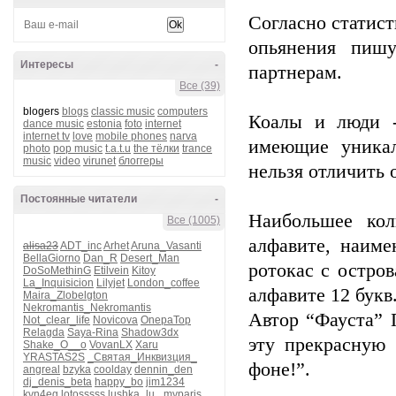
Согласно статист
опьянения пиш
Интересы
-
партнерам.
Все (39)
blogers
blogs
classic music
computers
Коалы и люди -
dance music
estonia
foto
internet
internet tv
love
mobile phones
narva
имеющие уникал
photo
pop music
t.a.t.u
the тёлки
trance
music
video
virunet
блоггеры
нельзя отличить 
Постоянные читатели
-
Наибольшее кол
Все (1005)
алфавите, наимен
alisa23
ADT_inc
Arhet
Aruna_Vasanti
BellaGiorno
Dan_R
Desert_Man
ротокас с остров
DoSoMethinG
Etilvein
Kitoy
La_Inquisicion
Lilyjet
London_coffee
алфавите 12 букв
Maira_Zlobelgton
Nekromantis_Nekromantis
Автор “Фауста” 
Not_clear_life
Novicova
OnepaTop
Relagda
Saya-Rina
Shadow3dx
эту прекрасную
Shake_O__o
VovanLX
Xaru
YRASTAS2S
_Святая_Инквизция_
фоне!”.
angreal
bzyka
coolday
dennin_den
dj_denis_beta
happy_bo
jim1234
kvn4eg
lotosssss
lushka_lu_
myparis