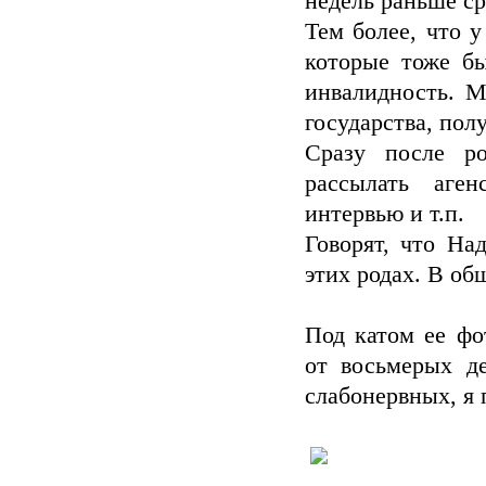
недель раньше ср
Тем более, что у
которые тоже бы
инвалидность. 
государства, пол
Сразу после ро
рассылать аге
интервью и т.п.
Говорят, что На
этих родах. В об
Под катом ее фо
от восьмерых д
слабонервных, я 