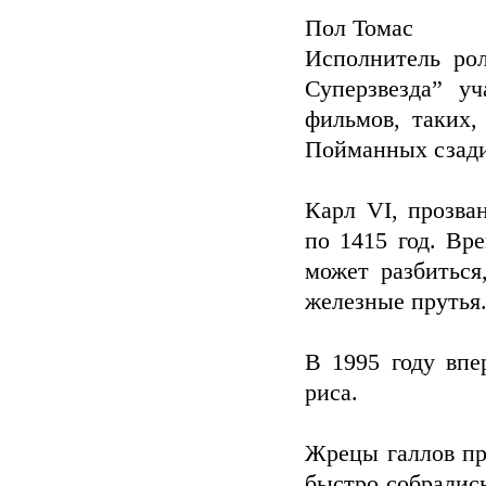
Пол Томас
Исполнитель ро
Суперзвезда” у
фильмов, таких,
Пойманных сзад
Карл VI, прозв
по 1415 год. Вр
может разбиться
железные прутья
В 1995 году впе
риса.
Жрецы галлов пр
быстро собралис