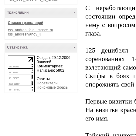
С неработающи
Трансляции
-
состоянии опред
Список трансляций
нему с вопросом
rss_andres_foto_imgsrc_ru
глаза.
rss_andresivanov_lj
Статистика
-
125 децибелл 
соренованиях 1
Создан: 29.12.2006
Записей:
взлетающий само
Комментариев:
Написано: 5802
Скифы в боях п
Отчеты:
опорожнять свой
Посетители
Поисковые фразы
Первые визитки б
На визитке крас
его имя.
Тайский национ