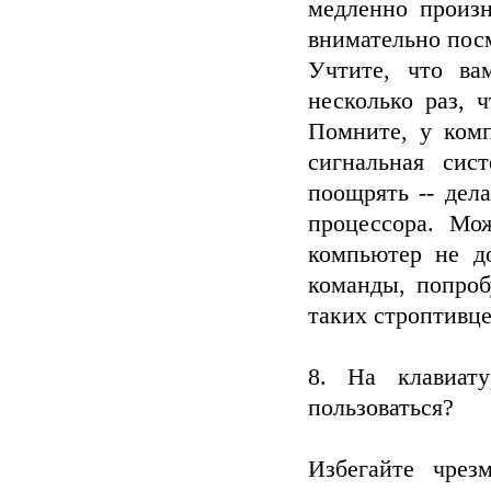
медленно произн
внимательно посм
Учтите, что ва
несколько раз, 
Помните, у комп
сигнальная сис
поощрять -- дел
процессора. Мо
компьютер не д
команды, попроб
таких строптивце
8. На клавиат
пользоваться?
Избегайте чрез