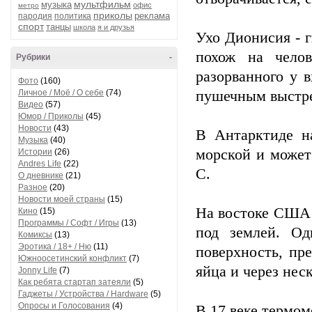
мультфильм
музыка
офис
метро
приколы
реклама
пародия
политика
спорт
танцы
школа
я и друзья
Ухо Дионисия - г
похож на чело
Рубрики
-
разорванного у 
Фото
(160)
Личное / Моё / О себе
(74)
пушечным выстр
Видео
(57)
Юмор / Приколы
(45)
Новости
(43)
В Антарктиде на
Музыка
(40)
морской и может
Истории
(26)
Andres Life
(22)
С.
О дневнике
(21)
Разное
(20)
Новости моей страны
(15)
На востоке США 
Кино
(15)
Программы / Софт / Игры
(13)
под землей. Од
Комиксы
(13)
Эротика / 18+ / Ню
(11)
поверхность, пр
Южноосетинский конфликт
(7)
яйца и через нес
Jonny Life
(7)
Как ребята стартап затеяли
(5)
Гаджеты / Устройства / Hardware
(5)
Опросы и Голосования
(4)
В 17 веке термом