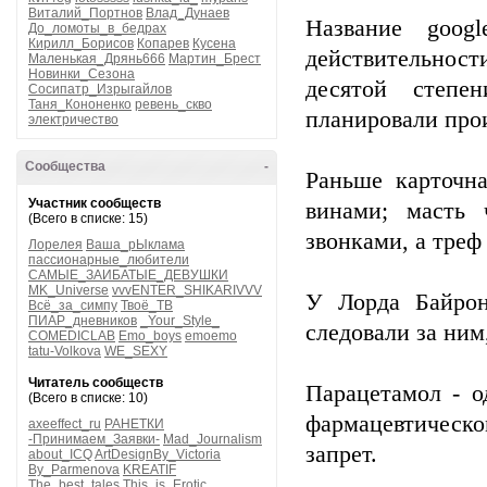
Виталий_Портнов
Влад_Дунаев
Название goog
До_ломоты_в_бедрах
Кирилл_Борисов
Копарев
Кусена
действительност
Маленькая_Дрянь666
Мартин_Брест
Новинки_Сезона
десятой степе
Сосипатр_Изрыгайлов
Таня_Кононенко
ревень_скво
планировали прои
электричество
Сообщества
-
Раньше карточн
Участник сообществ
винами; масть 
(Всего в списке: 15)
звонками, а треф
Лорелея
Ваша_рЫклама
пассионарные_любители
САМЫЕ_ЗАИБАТЫЕ_ДЕВУШКИ
MK_Universe
vvvENTER_SHIKARIVVV
У Лорда Байрон
Всё_за_симпу
Твоё_ТВ
ПИАР_дневников
_Your_Style_
следовали за ним
COMEDICLAB
Emo_boys
emoemo
tatu-Volkova
WE_SEXY
Читатель сообществ
Парацетамол - о
(Всего в списке: 10)
фармацевтическо
axeeffect_ru
РАНЕТКИ
-Принимаем_Заявки-
Mad_Journalism
запрет.
about_ICQ
ArtDesignBy_Victoria
By_Parmenova
KREATIF
The_best_tales
This_is_Erotic