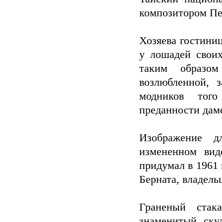
композитором П
Хозяева гостини
у лошадей свои
таким образо
возлюбленной, 
модников тог
преданности даме
Изображение д
измененном вид
придумал в 1961
Берната, владель
Граненый стак
знаменитый ску