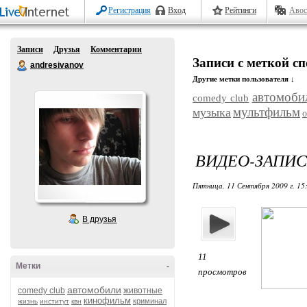
Регистрация
Вход
Рейтинги
Авос
Записи
Друзья
Комментарии
Записи с меткой с
andresivanov
Другие метки пользователя ↓
автомоби
comedy club
мультфильм
музыка
ВИДЕО-ЗАПИС
Пятница, 11 Сентября 2009 г. 15
В друзья
11
Метки
-
просмотров
автомобили
comedy club
животные
кинофильм
криминал
жизнь
институт
квн