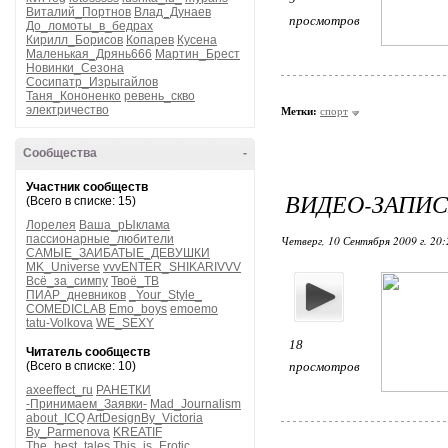
Виталий_Портнов
Влад_Дунаев
просмотров
До_ломоты_в_бедрах
Кирилл_Борисов
Копарев
Кусена
Маленькая_Дрянь666
Мартин_Брест
Новинки_Сезона
Сосипатр_Изрыгайлов
Таня_Кононенко
ревень_скво
электричество
Метки:
спорт
Сообщества
-
Участник сообществ
ВИДЕО-ЗАПИС
(Всего в списке: 15)
Лорелея
Ваша_рЫклама
пассионарные_любители
Четверг, 10 Сентября 2009 г. 20
САМЫЕ_ЗАИБАТЫЕ_ДЕВУШКИ
MK_Universe
vvvENTER_SHIKARIVVV
Всё_за_симпу
Твоё_ТВ
ПИАР_дневников
_Your_Style_
COMEDICLAB
Emo_boys
emoemo
tatu-Volkova
WE_SEXY
18
Читатель сообществ
(Всего в списке: 10)
просмотров
axeeffect_ru
РАНЕТКИ
-Принимаем_Заявки-
Mad_Journalism
about_ICQ
ArtDesignBy_Victoria
By_Parmenova
KREATIF
The_best_tales
This_is_Erotic