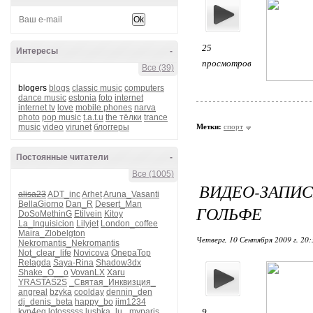
25
Интересы
-
просмотров
Все (39)
blogers
blogs
classic music
computers
dance music
estonia
foto
internet
internet tv
love
mobile phones
narva
photo
pop music
t.a.t.u
the тёлки
trance
music
video
virunet
блоггеры
Метки:
спорт
Постоянные читатели
-
Все (1005)
ВИДЕО-ЗАП
alisa23
ADT_inc
Arhet
Aruna_Vasanti
BellaGiorno
Dan_R
Desert_Man
ГОЛЬФЕ
DoSoMethinG
Etilvein
Kitoy
La_Inquisicion
Lilyjet
London_coffee
Maira_Zlobelgton
Четверг, 10 Сентября 2009 г. 20
Nekromantis_Nekromantis
Not_clear_life
Novicova
OnepaTop
Relagda
Saya-Rina
Shadow3dx
Shake_O__o
VovanLX
Xaru
YRASTAS2S
_Святая_Инквизция_
angreal
bzyka
coolday
dennin_den
dj_denis_beta
happy_bo
jim1234
kvn4eg
lotosssss
lushka_lu_
myparis
9