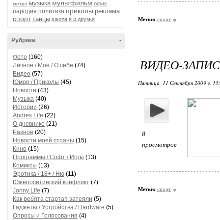
мультфильм
музыка
офис
метро
приколы
реклама
пародия
политика
спорт
танцы
школа
я и друзья
Метки:
спорт
Рубрики
-
Фото
(160)
ВИДЕО-ЗАПИС
Личное / Моё / О себе
(74)
Видео
(57)
Юмор / Приколы
(45)
Пятница, 11 Сентября 2009 г. 15
Новости
(43)
Музыка
(40)
Истории
(26)
Andres Life
(22)
О дневнике
(21)
Разное
(20)
8
Новости моей страны
(15)
просмотров
Кино
(15)
Программы / Софт / Игры
(13)
Комиксы
(13)
Эротика / 18+ / Ню
(11)
Южноосетинский конфликт
(7)
Метки:
спорт
Jonny Life
(7)
Как ребята стартап затеяли
(5)
Гаджеты / Устройства / Hardware
(5)
Опросы и Голосования
(4)