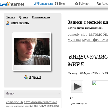
Регистрация
Вход
Рейтинги
Авос
Записи
Друзья
Комментарии
Записи с меткой ш
andresivanov
Другие метки пользователя ↓
автомоби
comedy club
мультфильм
музыка
ВИДЕО-ЗАПИ
МИРЕ
Пятница, 10 Апреля 2009 г. 19:0
В друзья
Метки
-
47
автомобили
comedy club
животные
просмотров
кинофильм
криминал
жизнь
институт
квн