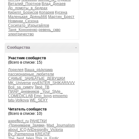
Виталий_Портнов
Влад_Дунаев
До_ломоты_в_бедрах
Кирилл_Борисов
Копарев
Кусена
Маленькая_Дрянь666
Мартин_Брест
Новинки_Сезона
Сосипатр_Изрыгайлов
Таня_Кононенко
ревень_скво
электричество
Сообщества
-
Участник сообществ
(Всего в списке: 15)
Лорелея
Ваша_рЫклама
пассионарные_любители
САМЫЕ_ЗАИБАТЫЕ_ДЕВУШКИ
MK_Universe
vvvENTER_SHIKARIVVV
Всё_за_симпу
Твоё_ТВ
ПИАР_дневников
_Your_Style_
COMEDICLAB
Emo_boys
emoemo
tatu-Volkova
WE_SEXY
Читатель сообществ
(Всего в списке: 10)
axeeffect_ru
РАНЕТКИ
-Принимаем_Заявки-
Mad_Journalism
about_ICQ
ArtDesignBy_Victoria
By_Parmenova
KREATIF
The_best_tales
This_is_Erotic