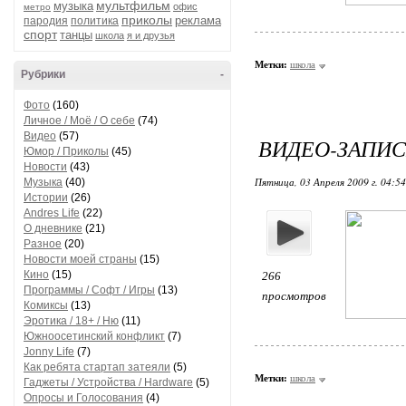
мультфильм
музыка
офис
метро
приколы
реклама
пародия
политика
спорт
танцы
школа
я и друзья
Метки:
школа
Рубрики
-
Фото
(160)
Личное / Моё / О себе
(74)
Видео
(57)
ВИДЕО-ЗАПИС
Юмор / Приколы
(45)
Новости
(43)
Пятница, 03 Апреля 2009 г. 04:5
Музыка
(40)
Истории
(26)
Andres Life
(22)
О дневнике
(21)
Разное
(20)
Новости моей страны
(15)
Кино
(15)
266
Программы / Софт / Игры
(13)
просмотров
Комиксы
(13)
Эротика / 18+ / Ню
(11)
Южноосетинский конфликт
(7)
Jonny Life
(7)
Как ребята стартап затеяли
(5)
Метки:
школа
Гаджеты / Устройства / Hardware
(5)
Опросы и Голосования
(4)