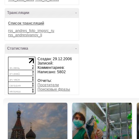
Трансляции
-
Список трансляций
rss_andres_foto_imgsrc_ru
rss_andresivanov_lj
Статистика
-
Создан: 29.12.2006
Записей:
Комментариев:
Написано: 5802
Отчеты:
Посетители
Поисковые фразы