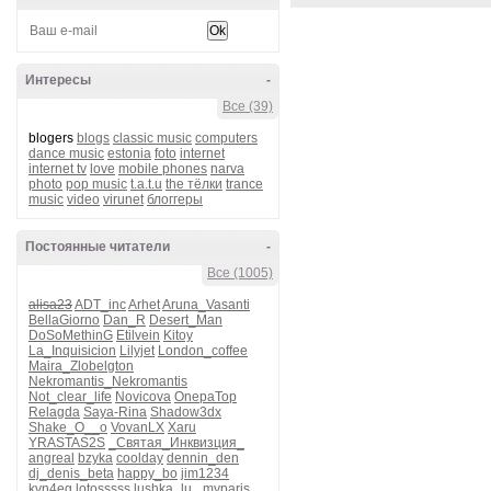
Интересы
-
Все (39)
blogers
blogs
classic music
computers
dance music
estonia
foto
internet
internet tv
love
mobile phones
narva
photo
pop music
t.a.t.u
the тёлки
trance
music
video
virunet
блоггеры
Постоянные читатели
-
Все (1005)
alisa23
ADT_inc
Arhet
Aruna_Vasanti
BellaGiorno
Dan_R
Desert_Man
DoSoMethinG
Etilvein
Kitoy
La_Inquisicion
Lilyjet
London_coffee
Maira_Zlobelgton
Nekromantis_Nekromantis
Not_clear_life
Novicova
OnepaTop
Relagda
Saya-Rina
Shadow3dx
Shake_O__o
VovanLX
Xaru
YRASTAS2S
_Святая_Инквизция_
angreal
bzyka
coolday
dennin_den
dj_denis_beta
happy_bo
jim1234
kvn4eg
lotosssss
lushka_lu_
myparis