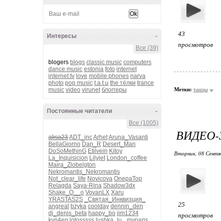
43
Интересы
-
просмотров
Все (39)
blogers
blogs
classic music
computers
dance music
estonia
foto
internet
internet tv
love
mobile phones
narva
photo
pop music
t.a.t.u
the тёлки
trance
music
video
virunet
блоггеры
Метки:
танцы
Постоянные читатели
-
Все (1005)
ВИДЕО-
alisa23
ADT_inc
Arhet
Aruna_Vasanti
BellaGiorno
Dan_R
Desert_Man
DoSoMethinG
Etilvein
Kitoy
Вторник, 08 Сентя
La_Inquisicion
Lilyjet
London_coffee
Maira_Zlobelgton
Nekromantis_Nekromantis
Not_clear_life
Novicova
OnepaTop
Relagda
Saya-Rina
Shadow3dx
Shake_O__o
VovanLX
Xaru
YRASTAS2S
_Святая_Инквизция_
25
angreal
bzyka
coolday
dennin_den
dj_denis_beta
happy_bo
jim1234
просмотров
kvn4eg
lotosssss
lushka_lu_
myparis