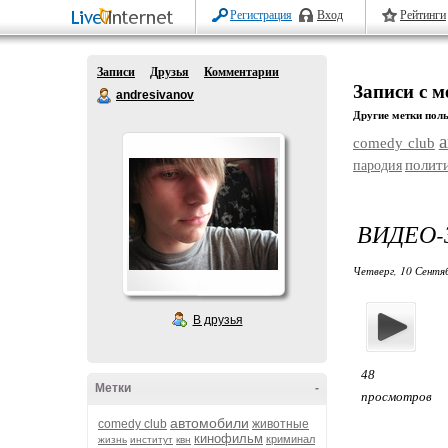
Регистрация
Вход
Рейтинги
Записи
Друзья
Комментарии
Записи с 
andresivanov
Другие метки поль
comedy club
полит
пародия
ВИДЕО-
Четверг, 10 Сентя
В друзья
48
Метки
-
просмотров
автомобили
comedy club
животные
кинофильм
криминал
жизнь
институт
квн