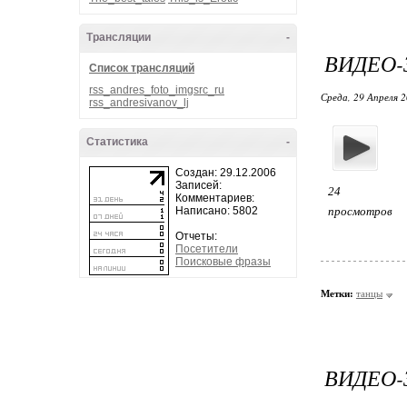
Трансляции
-
ВИДЕО-
Список трансляций
rss_andres_foto_imgsrc_ru
Среда, 29 Апреля 2
rss_andresivanov_lj
Статистика
-
Создан: 29.12.2006
Записей:
24
Комментариев:
Написано: 5802
просмотров
Отчеты:
Посетители
Поисковые фразы
Метки:
танцы
ВИДЕО-