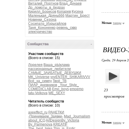
Виталий_Портнов
Влад_Дунаев
До_ломоты_в_бедрах
Кирилл_Борисов
Копарев
Кусена
Маленькая_Дрянь666
Мартин_Брест
Новинки_Сезона
Метки:
танцы
Сосипатр_Изрыгайлов
Таня_Кононенко
ревень_скво
электричество
Сообщества
-
ВИДЕО-
Участник сообществ
(Всего в списке: 15)
Среда, 29 Апреля 2
Лорелея
Ваша_рЫклама
пассионарные_любители
САМЫЕ_ЗАИБАТЫЕ_ДЕВУШКИ
MK_Universe
vvvENTER_SHIKARIVVV
Всё_за_симпу
Твоё_ТВ
ПИАР_дневников
_Your_Style_
COMEDICLAB
Emo_boys
emoemo
23
tatu-Volkova
WE_SEXY
просмотров
Читатель сообществ
(Всего в списке: 10)
axeeffect_ru
РАНЕТКИ
-Принимаем_Заявки-
Mad_Journalism
about_ICQ
ArtDesignBy_Victoria
Метки:
танцы
By_Parmenova
KREATIF
The_best_tales
This_is_Erotic