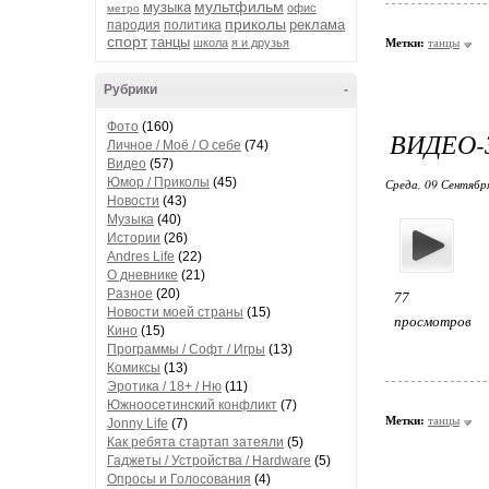
мультфильм
музыка
офис
метро
приколы
реклама
пародия
политика
спорт
танцы
школа
я и друзья
Метки:
танцы
Рубрики
-
Фото
(160)
ВИДЕО-
Личное / Моё / О себе
(74)
Видео
(57)
Юмор / Приколы
(45)
Среда, 09 Сентябр
Новости
(43)
Музыка
(40)
Истории
(26)
Andres Life
(22)
О дневнике
(21)
Разное
(20)
77
Новости моей страны
(15)
просмотров
Кино
(15)
Программы / Софт / Игры
(13)
Комиксы
(13)
Эротика / 18+ / Ню
(11)
Южноосетинский конфликт
(7)
Метки:
танцы
Jonny Life
(7)
Как ребята стартап затеяли
(5)
Гаджеты / Устройства / Hardware
(5)
Опросы и Голосования
(4)