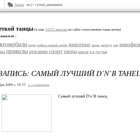
Авось
из (+ сутки) дневников
меткой танцы
(и еще
53235 записям
на сайте сопоставлена такая метка)
зователя ↓
автомобили
кинофил
животные
видео
война в южной осетии
жизнь
институт
квн
приколы
спорт
реклама
танцы
ика
школа
я и друзья
ЗАПИСЬ: САМЫЙ ЛУЧШИЙ D`N`B ТАНЕ
бря 2009 г. 19:55
+ в цитатник
Самый лучший D`n`B танец