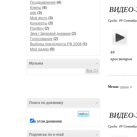
Поздравления
(4)
ВИДЕО-
Клипы
(4)
wiki
(3)
Моё фото
(3)
Среда, 09 Сентябр
Концерты
(3)
PlayBoy
(2)
Звук / Звуковой дневник
(2)
Голосование
(2)
Выборы презедента РФ 2008
(1)
Моё радио
(0)
44
просмотров
Музыка
-
Все (1)
Метки:
танцы
Поиск по дневнику
-
ВИДЕО-
в этом дневнике
Среда, 09 Сентябр
Подписка по e-mail
-