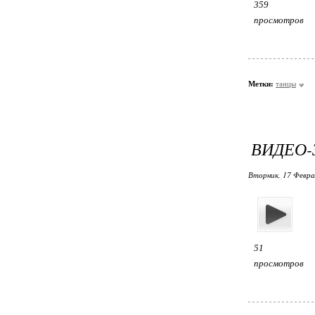
359
просмотров
Метки:
танцы
ВИДЕО-
Вторник, 17 Февра
51
просмотров