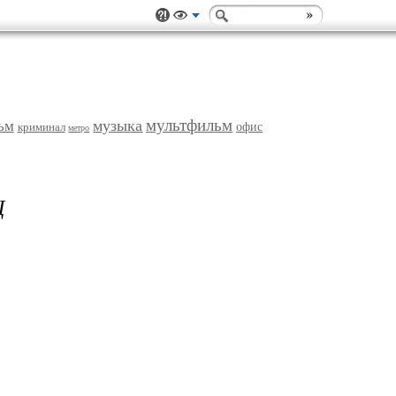
мультфильм
музыка
ьм
криминал
офис
метро
Ц