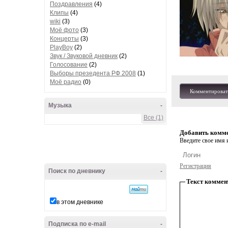
Поздравления
(4)
Клипы
(4)
wiki
(3)
Моё фото
(3)
Концерты
(3)
PlayBoy
(2)
Звук / Звуковой дневник
(2)
Голосование
(2)
Выборы презедента РФ 2008
(1)
Моё радио
(0)
Комментироват
Музыка
-
Все (1)
Добавить комм
Введите свое имя и
Регистрация
Поиск по дневнику
-
Текст коммен
в этом дневнике
Подписка по e-mail
-