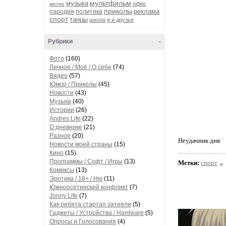
мультфильм
музыка
офис
метро
приколы
реклама
пародия
политика
спорт
танцы
школа
я и друзья
Рубрики
-
Фото
(160)
Личное / Моё / О себе
(74)
Видео
(57)
Юмор / Приколы
(45)
Новости
(43)
Музыка
(40)
Истории
(26)
Andres Life
(22)
О дневнике
(21)
Разное
(20)
Неудачник дня
Новости моей страны
(15)
Кино
(15)
Программы / Софт / Игры
(13)
Метки:
спорт
Комиксы
(13)
Эротика / 18+ / Ню
(11)
Южноосетинский конфликт
(7)
Jonny Life
(7)
Как ребята стартап затеяли
(5)
Гаджеты / Устройства / Hardware
(5)
Опросы и Голосования
(4)