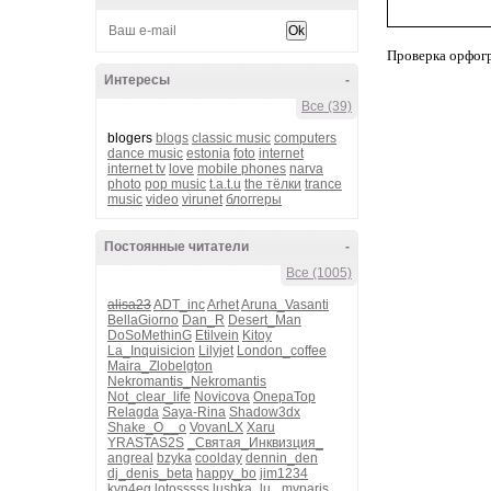
Проверка орфог
Интересы
-
Все (39)
blogers
blogs
classic music
computers
dance music
estonia
foto
internet
internet tv
love
mobile phones
narva
photo
pop music
t.a.t.u
the тёлки
trance
music
video
virunet
блоггеры
Постоянные читатели
-
Все (1005)
alisa23
ADT_inc
Arhet
Aruna_Vasanti
BellaGiorno
Dan_R
Desert_Man
DoSoMethinG
Etilvein
Kitoy
La_Inquisicion
Lilyjet
London_coffee
Maira_Zlobelgton
Nekromantis_Nekromantis
Not_clear_life
Novicova
OnepaTop
Relagda
Saya-Rina
Shadow3dx
Shake_O__o
VovanLX
Xaru
YRASTAS2S
_Святая_Инквизция_
angreal
bzyka
coolday
dennin_den
dj_denis_beta
happy_bo
jim1234
kvn4eg
lotosssss
lushka_lu_
myparis