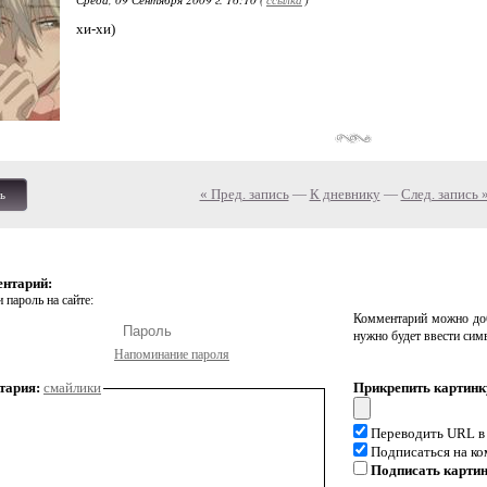
хи-хи)
« Пред. запись
—
К дневнику
—
След. запись 
ь
ентарий:
 пароль на сайте:
Комментарий можно доб
нужно будет ввести сим
Напоминание пароля
тария:
смайлики
Прикрепить картинк
Переводить URL в
Подписаться на к
Подписать карти