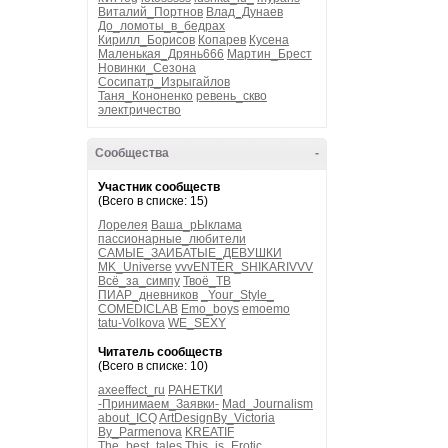
Виталий_Портнов
Влад_Дунаев
До_ломоты_в_бедрах
Кирилл_Борисов
Копарев
Кусена
Маленькая_Дрянь666
Мартин_Брест
Новинки_Сезона
Сосипатр_Изрыгайлов
Таня_Кононенко
ревень_скво
электричество
Сообщества
-
Участник сообществ
(Всего в списке: 15)
Лорелея
Ваша_рЫклама
пассионарные_любители
САМЫЕ_ЗАИБАТЫЕ_ДЕВУШКИ
MK_Universe
vvvENTER_SHIKARIVVV
Всё_за_симпу
Твоё_ТВ
ПИАР_дневников
_Your_Style_
COMEDICLAB
Emo_boys
emoemo
tatu-Volkova
WE_SEXY
Читатель сообществ
(Всего в списке: 10)
axeeffect_ru
РАНЕТКИ
-Принимаем_Заявки-
Mad_Journalism
about_ICQ
ArtDesignBy_Victoria
By_Parmenova
KREATIF
The_best_tales
This_is_Erotic