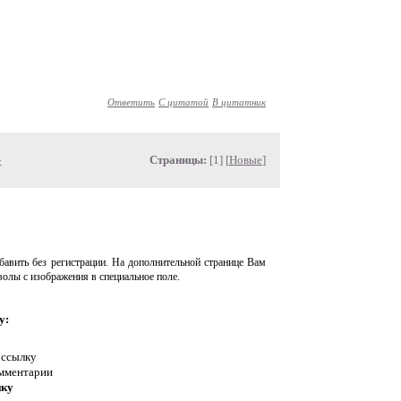
Ответить
С цитатой
В цитатник
»
Страницы:
[1] [
Новые
]
авить без регистрации. На дополнительной странице Вам
волы с изображения в специальное поле.
у:
 ссылку
омментарии
нку