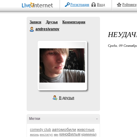
Регистрация
Вход
Рейтинги
Записи
Друзья
Комментарии
andresivanov
НЕУДАЧ
Среда, 09 Сентябр
В друзья
Метки
-
автомобили
comedy club
животные
кинофильм
криминал
жизнь
институт
квн