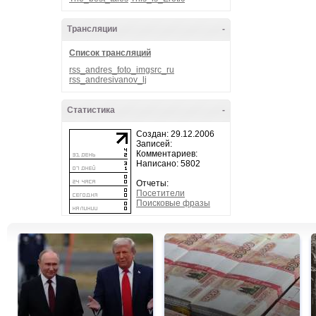
Трансляции
-
Список трансляций
rss_andres_foto_imgsrc_ru
rss_andresivanov_lj
Статистика
-
Создан: 29.12.2006
Записей:
Комментариев:
Написано: 5802
Отчеты:
Посетители
Поисковые фразы