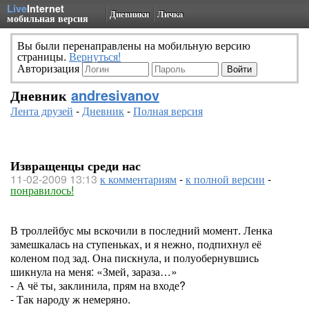
Live
Internet
Дневники
Личка
мобильная версия
Вы были перенаправлены на мобильную версию
страницы.
Вернуться!
Авторизация
Дневник
andresivanov
Лента друзей
-
Дневник
-
Полная версия
Извращенцы среди нас
11-02-2009 13:13
к комментариям
-
к полной версии
-
понравилось!
В троллейбус мы вскочили в последний момент. Ленка
замешкалась на ступеньках, и я нежно, подпихнул её
коленом под зад. Она пискнула, и полуобернувшись
шикнула на меня: «Змей, зараза…»
- А чё ты, заклинила, прям на входе?
- Так народу ж немеряно.