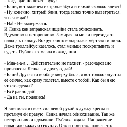
- Тогда дай понюхать руку!
- Блин, вот вылезем из троллейбуса и нюхай сколько влезет!
- Ну конечно, хитрый блин, тогда запах точно выветриться,
ты счас дай!
- На! - Не выдержал я.
И Ленка как заправская ищейка стала обнюхивать.
Вдумчиво и неторопливо. Замирая на миг и переходя от
пальца к пальцу. Вокруг опять воцарилась мёртвая тишина.
Даже троллейбус казалось, стал меньше поскрипывать и
гудеть. Публика замерла в ожидании.
- Мда-а-а-а… Действительно не пахнет, - разочаровано
произнесла Ленка, - а другую, дай!
- Блин! Другая то вообще вверху была, я вот только опустил
её сейчас, как сразу полетел, вместе с тобой. Как бы я ею
что-то сделал?
- Всё равно дай!
- Да на ты, подавись!
Я вцепился из всех сил левой рукой в дужку кресла и
протянул ей правую. Ленка начала обнюхивание. Так же
неторопливо и вдумчиво. Публика ждала. Напряжение
нарастало каждую секунду. Оно и понятно, шансы, что