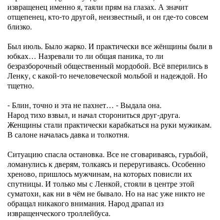
извращенец именно я, таяли прям на глазах. А значит
отщепенец, кто-то другой, неизвестный, и он где-то совсем
близко.
Был июль. Было жарко. И практически все жёнщины были в
юбках… Назревали то ли общая паника, то ли
безразборочный общественный мордобой. Всё вперились в
Ленку, с какой-то нечеловеческой мольбой и надеждой. Но
тщетно.
- Блин, точно и эта не пахнет… - Выдала она.
Народ тихо взвыл, и начал сторониться друг-друга.
Женщины стали практически карабкаться на руки мужикам.
В салоне началась давка и толкотня.
Ситуацию спасла остановка. Все не сговариваясь, гурьбой,
ломанулись к дверям, толкаясь и переругиваясь. Особенно
хреново, пришлось мужчинам, на которых повисли их
спутницы. И только мы с Ленкой, стояли в центре этой
суматохи, как ни в чём не бывало. Но на нас уже никто не
обращал никакого внимания. Народ драпал из
извращенческого троллейбуса.