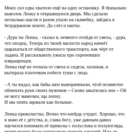
Моих сил едва хватило ещё на одну остановку. Я буквально
выволок Ленку в открывшуюся дверь. Мы сделали
несколько шагов и разом упали на скамейку, зайдясь в
безудержном хохоте. До слёз и икоты.
- Дура ты Ленка, - сказал я, немного отойдя от смеха, - дура,
что пиздец. Теперь по твоей милости народ начнёт
шарахаться от общественного транспорта, как чёрт от
ладана. И рассказывать ужасы про охреневших
извращенцев.
Ленка ещё не отошла от смеха и сидела, хихикая, и
вытирала платочком побеги туши с лица.
- А ты видал, как бабы шеи выворачивали, чтоб незаметно
обнюхать руки своих мужиков – Снова закатилась она – Ой
не могу мамочки, ща лопну.
И мы опять заржали как больные.
Ленка приколистка. Вечно что-нибудь учудит. Хорошо, что
я знаю её с детства, и, слава богу, уже давным-давно
научился понимать её приколы с полуслова и полувзгляда,
иначе можно было натурально поехать крышей. Или до