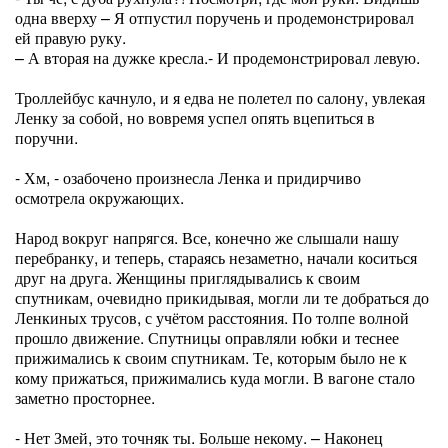
одна вверху – Я отпустил поручень и продемонстрировал
ей правую руку.
– А вторая на дужке кресла.- И продемонстрировал левую.
Троллейбус качнуло, и я едва не полетел по салону, увлекая
Ленку за собой, но вовремя успел опять вцепиться в
поручни.
- Хм, - озабочено произнесла Ленка и придирчиво
осмотрела окружающих.
Народ вокруг напрягся. Все, конечно же слышали нашу
перебранку, и теперь, стараясь незаметно, начали коситься
друг на друга. Женщины приглядывались к своим
спутникам, очевидно прикидывая, могли ли те добраться до
Ленкиных трусов, с учётом расстояния. По толпе волной
прошло движение. Спутницы оправляли юбки и теснее
прижимались к своим спутникам. Те, которым было не к
кому прижаться, прижимались куда могли. В вагоне стало
заметно просторнее.
- Нет Змей, это точняк ты. Больше некому. – Наконец