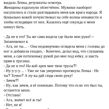
выдала Ленка, результаты осмотра.
Женщины вздохнули облегчённо. Мужики наоборот
насупились и стали разглядывать меня как врага народа. Я
буквально кожей почувствовал на себе волны ненависти и
злобы исходящие от них. Казалось ещё секунда и меня
начнут бить.
- Да не я это! Ты же сама видела где были мои руки! –
Запаниковал я.
- Ага, не ты… - Она недоверчиво оглядела меня с головы до
ног и добавила ехидно, - Конечно, делал вид, что слушаешь
меня, а сам потихоньку рукой раз мне под юбку, и шасть
прям в трусики.
- Да не я это! На кой хрен мне твои трусы?!
- Ну-у-у-у… - Уже не так уверенно протянула Ленка - Не
ты? Точно? А ну-ка дай сюда свою руку!
- Зачем?!
- Ну, как зачем, я её понюхаю. Потому что если это был ты,
останется запах.
- Отстань!
- Ага, значит всё ж ты!
- Нет, не я!