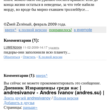
конца жизни остаться в неведенье, за что тебе набили
морду, во вроде бы мирно ехавшем троллейбусе…
©Zмей Zелёный, февраль 2009 года.
вверх^
к полной версии
понравилось!
в evernote
Комментарии (1):
11-02-2009-14:17
удалить
LUMEN2009
пидоры-они заполонили всю планету...
Обратиться
-
Ответить
-
К полной версии
Комментарии (1):
вверх^
Вы сейчас не можете прокомментировать это сообщение.
Дневник Извращенцы среди нас |
andresivanov - Andres Ivanov (andres.su) |
Лента друзей andresivanov
/
Полная версия
Добавить в друзья
Страницы:
раньше»