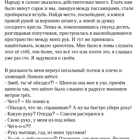
Народу в салоне оказалось действительно много. Ехать нам
было минут сорок и мы, лавируя между пассажирами, стали
пробираться вглубь. Найдя место, посвободнее, я взялся
правой рукой за верхнюю штангу, а левой за дужку
соседнего кресла. Ленка ж, покопошившись секунд десять,
разглядывая попутчиков, пристроилась в высвободившееся
пространство между моих рук. И тут же принялась
нашёптывать, всякую хренотень. Мне было в ломы слушать
этот её стёб, тем более, что всё это или почти это, я слышал
уже раз сто. Я задумался о своём.
В реальность меня вернул несильный толчок в плечо и
зловещий Ленкин шёпот.
- Змей, ты чё обалдел?! – Шипела она мне в ухо, причём
шипела так, что шёпот было слышно в радиусе минимум
метров трёх.
- Чего? – Не понял я.
- Обалдел, что ли, спрашиваю? А ну-ка быстро убери руку!
- Какую руку? Откуда? – Совсем растерялся я.
- Свою руку, у меня из-под юбки.
- Чего-о-о?!!
- Руку вытащи, гад, из моих трусиков!
- Ты чё, с дуба рухнула?! Посмотри, где мои руки. Видишь