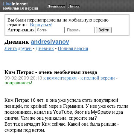
Live
Internet
Дневники
Личка
мобильная версия
Вы были перенаправлены на мобильную версию
страницы.
Вернуться!
Авторизация
Дневник
andresivanov
Лента друзей
-
Дневник
-
Полная версия
Ким Петрас - очень необычная звезда
09-02-2009 20:13
к комментариям
-
к полной версии
-
понравилось!
Ким Петрас 16 лет, и она уже успела стать популярной
певицей, по крайней мере в Германии. У нее уже есть толпа
поклонников, канал на YouTube, блог на MySpace и два
сингла. Чем же она уникальна, спросите вы?
Вот так выглядит Ким сейчас. Какой она была раньше -
смотрим под катом.