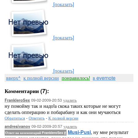
[показать]
[показать]
[показать]
вверх^
к полной версии
понравилось!
в evernote
Комментарии (7):
09-02-2009-20:53
удалить
FrankIeroSex
ну помойму так и надо!а скока таких которые не могут
сделать опперацию и побарабану и как они мучаються
Обратиться
-
Ответить
-
К полной версии
09-02-2009-20:57
удалить
andresivanov
Musi-Pusi
, ну мне результат
Ответ на комментарий FrankIeroSex
#