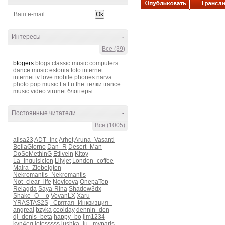
Интересы
-
Все (39)
blogers
blogs
classic music
computers
dance music
estonia
foto
internet
internet tv
love
mobile phones
narva
photo
pop music
t.a.t.u
the тёлки
trance
music
video
virunet
блоггеры
Постоянные читатели
-
Все (1005)
alisa23
ADT_inc
Arhet
Aruna_Vasanti
BellaGiorno
Dan_R
Desert_Man
DoSoMethinG
Etilvein
Kitoy
La_Inquisicion
Lilyjet
London_coffee
Maira_Zlobelgton
Nekromantis_Nekromantis
Not_clear_life
Novicova
OnepaTop
Relagda
Saya-Rina
Shadow3dx
Shake_O__o
VovanLX
Xaru
YRASTAS2S
_Святая_Инквизция_
angreal
bzyka
coolday
dennin_den
dj_denis_beta
happy_bo
jim1234
kvn4eg
lotosssss
lushka_lu_
myparis