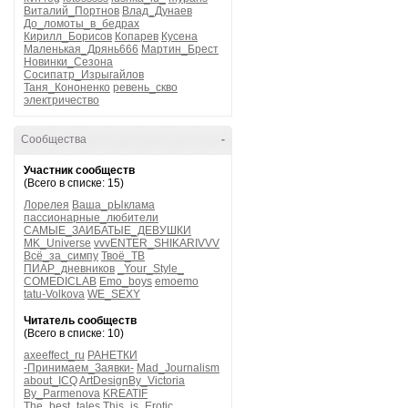
Виталий_Портнов
Влад_Дунаев
До_ломоты_в_бедрах
Кирилл_Борисов
Копарев
Кусена
Маленькая_Дрянь666
Мартин_Брест
Новинки_Сезона
Сосипатр_Изрыгайлов
Таня_Кононенко
ревень_скво
электричество
Сообщества
-
Участник сообществ
(Всего в списке: 15)
Лорелея
Ваша_рЫклама
пассионарные_любители
САМЫЕ_ЗАИБАТЫЕ_ДЕВУШКИ
MK_Universe
vvvENTER_SHIKARIVVV
Всё_за_симпу
Твоё_ТВ
ПИАР_дневников
_Your_Style_
COMEDICLAB
Emo_boys
emoemo
tatu-Volkova
WE_SEXY
Читатель сообществ
(Всего в списке: 10)
axeeffect_ru
РАНЕТКИ
-Принимаем_Заявки-
Mad_Journalism
about_ICQ
ArtDesignBy_Victoria
By_Parmenova
KREATIF
The_best_tales
This_is_Erotic