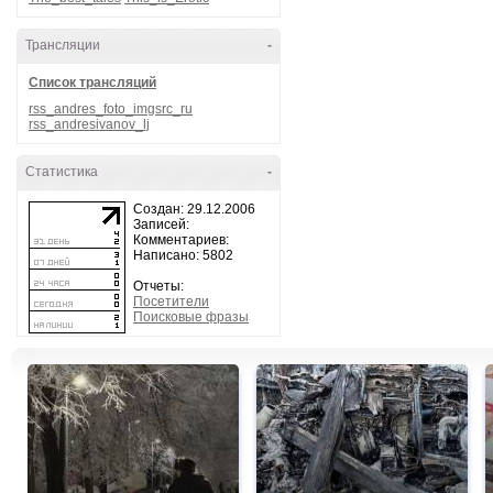
Трансляции
-
Список трансляций
rss_andres_foto_imgsrc_ru
rss_andresivanov_lj
Статистика
-
Создан: 29.12.2006
Записей:
Комментариев:
Написано: 5802
Отчеты:
Посетители
Поисковые фразы