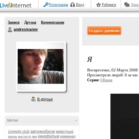
Регистрация
Вход
Рейтинги
Авос
Записи
Друзья
Комментарии
andresivanov
Я
Воскресенье, 02 Марта 2008 г
Просмотрело людей:
0 за час
Серия:
Общая
В друзья
Метки
-
автомобили
comedy club
животные
кинофильм
криминал
жизнь
институт
квн