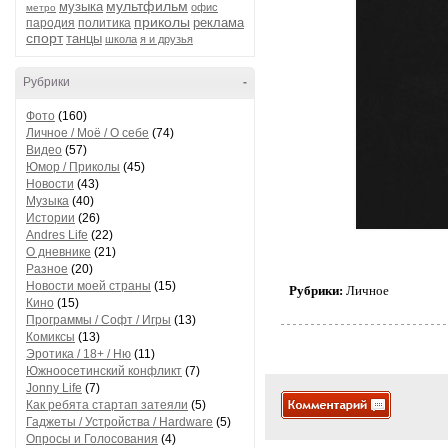
мультфильм
музыка
офис
метро
приколы
реклама
пародия
политика
спорт
танцы
школа
я и друзья
Рубрики
-
Фото
(160)
Личное / Моё / О себе
(74)
Видео
(57)
Юмор / Приколы
(45)
Новости
(43)
Музыка
(40)
Истории
(26)
Andres Life
(22)
О дневнике
(21)
Разное
(20)
Новости моей страны
(15)
Рубрики:
Личное
Кино
(15)
Программы / Софт / Игры
(13)
Комиксы
(13)
Эротика / 18+ / Ню
(11)
Южноосетинский конфликт
(7)
Jonny Life
(7)
Как ребята стартап затеяли
(5)
Гаджеты / Устройства / Hardware
(5)
Опросы и Голосования
(4)