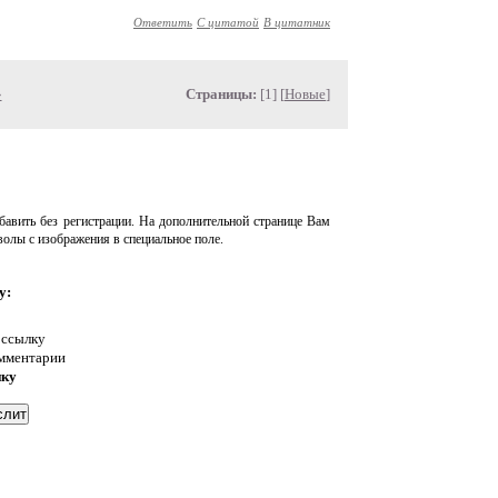
Ответить
С цитатой
В цитатник
»
Страницы:
[1] [
Новые
]
авить без регистрации. На дополнительной странице Вам
волы с изображения в специальное поле.
у:
 ссылку
омментарии
нку