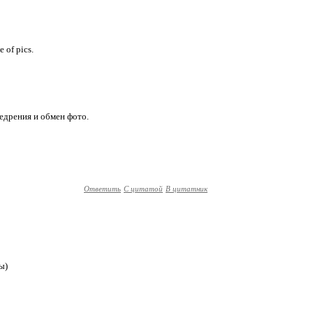
 of pics.
едрения и обмен фото.
Ответить
С цитатой
В цитатник
ы)