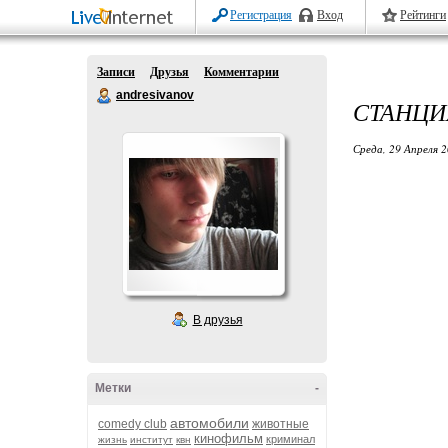
Регистрация
Вход
Рейтинги
Записи
Друзья
Комментарии
andresivanov
СТАНЦИ
Среда, 29 Апреля 2
В друзья
Метки
-
автомобили
comedy club
животные
кинофильм
криминал
жизнь
институт
квн