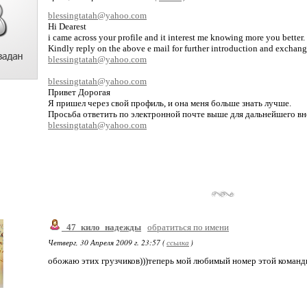
blessingtatah@yahoo.com
Hi Dearest
i came across your profile and it interest me knowing more you better.
Kindly reply on the above e mail for further introduction and exchange
blessingtatah@yahoo.com
blessingtatah@yahoo.com
Привет Дорогая
Я пришел через свой профиль, и она меня больше знать лучше.
Просьба ответить по электронной почте выше для дальнейшего вн
blessingtatah@yahoo.com
_47_кило_надежды
обратиться по имени
Четверг, 30 Апреля 2009 г. 23:57 (
ссылка
)
обожаю этих грузчиков)))теперь мой любимый номер этой команд