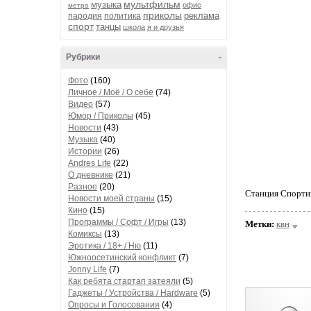
мультфильм
музыка
офис
метро
приколы
реклама
пародия
политика
спорт
танцы
школа
я и друзья
Рубрики
-
Фото
(160)
Личное / Моё / О себе
(74)
Видео
(57)
Юмор / Приколы
(45)
Новости
(43)
Музыка
(40)
Истории
(26)
Andres Life
(22)
О дневнике
(21)
Разное
(20)
Станция Спортив
Новости моей страны
(15)
Кино
(15)
Программы / Софт / Игры
(13)
Метки:
квн
Комиксы
(13)
Эротика / 18+ / Ню
(11)
Южноосетинский конфликт
(7)
Jonny Life
(7)
Как ребята стартап затеяли
(5)
Гаджеты / Устройства / Hardware
(5)
Опросы и Голосования
(4)