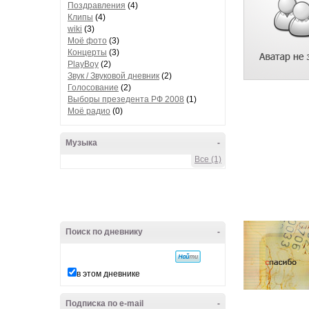
Поздравления
(4)
Клипы
(4)
wiki
(3)
Моё фото
(3)
Концерты
(3)
PlayBoy
(2)
Звук / Звуковой дневник
(2)
Голосование
(2)
Выборы презедента РФ 2008
(1)
Моё радио
(0)
Музыка
-
Все (1)
Поиск по дневнику
-
в этом дневнике
Подписка по e-mail
-