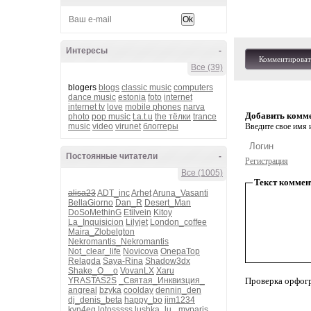
Интересы
-
Комментироват
Все (39)
blogers
blogs
classic music
computers
dance music
estonia
foto
internet
internet tv
love
mobile phones
narva
Добавить комм
photo
pop music
t.a.t.u
the тёлки
trance
music
video
virunet
блоггеры
Введите свое имя и
Постоянные читатели
-
Регистрация
Все (1005)
Текст коммен
alisa23
ADT_inc
Arhet
Aruna_Vasanti
BellaGiorno
Dan_R
Desert_Man
DoSoMethinG
Etilvein
Kitoy
La_Inquisicion
Lilyjet
London_coffee
Maira_Zlobelgton
Nekromantis_Nekromantis
Not_clear_life
Novicova
OnepaTop
Relagda
Saya-Rina
Shadow3dx
Shake_O__o
VovanLX
Xaru
YRASTAS2S
_Святая_Инквизция_
Проверка орфог
angreal
bzyka
coolday
dennin_den
dj_denis_beta
happy_bo
jim1234
kvn4eg
lotosssss
lushka_lu_
myparis