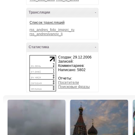
Трансляции
-
Список трансляций
rss_andres_foto_imgsrc_ru
rss_andresivanov_lj
Статистика
-
Создан: 29.12.2006
Записей:
Комментариев:
Написано: 5802
Отчеты:
Посетители
Поисковые фразы