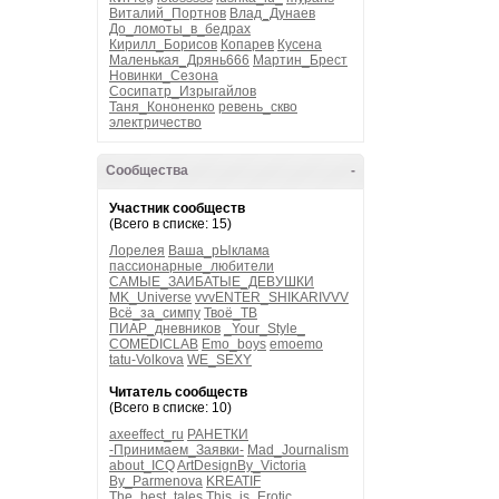
Виталий_Портнов
Влад_Дунаев
До_ломоты_в_бедрах
Кирилл_Борисов
Копарев
Кусена
Маленькая_Дрянь666
Мартин_Брест
Новинки_Сезона
Сосипатр_Изрыгайлов
Таня_Кононенко
ревень_скво
электричество
Сообщества
-
Участник сообществ
(Всего в списке: 15)
Лорелея
Ваша_рЫклама
пассионарные_любители
САМЫЕ_ЗАИБАТЫЕ_ДЕВУШКИ
MK_Universe
vvvENTER_SHIKARIVVV
Всё_за_симпу
Твоё_ТВ
ПИАР_дневников
_Your_Style_
COMEDICLAB
Emo_boys
emoemo
tatu-Volkova
WE_SEXY
Читатель сообществ
(Всего в списке: 10)
axeeffect_ru
РАНЕТКИ
-Принимаем_Заявки-
Mad_Journalism
about_ICQ
ArtDesignBy_Victoria
By_Parmenova
KREATIF
The_best_tales
This_is_Erotic