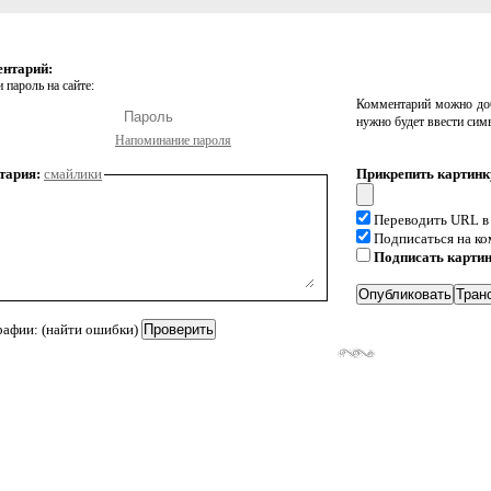
ентарий:
 пароль на сайте:
Комментарий можно доб
нужно будет ввести сим
Напоминание пароля
тария:
смайлики
Прикрепить картинк
Переводить URL в
Подписаться на к
Подписать карти
рафии: (найти ошибки)