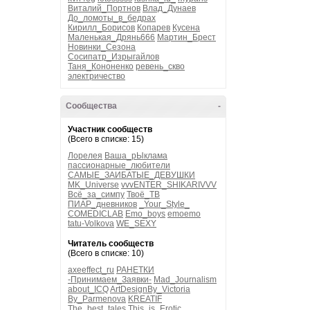
Виталий_Портнов
Влад_Дунаев
До_ломоты_в_бедрах
Кирилл_Борисов
Копарев
Кусена
Маленькая_Дрянь666
Мартин_Брест
Новинки_Сезона
Сосипатр_Изрыгайлов
Таня_Кононенко
ревень_скво
электричество
Сообщества
-
Участник сообществ
(Всего в списке: 15)
Лорелея
Ваша_рЫклама
пассионарные_любители
САМЫЕ_ЗАИБАТЫЕ_ДЕВУШКИ
MK_Universe
vvvENTER_SHIKARIVVV
Всё_за_симпу
Твоё_ТВ
ПИАР_дневников
_Your_Style_
COMEDICLAB
Emo_boys
emoemo
tatu-Volkova
WE_SEXY
Читатель сообществ
(Всего в списке: 10)
axeeffect_ru
РАНЕТКИ
-Принимаем_Заявки-
Mad_Journalism
about_ICQ
ArtDesignBy_Victoria
By_Parmenova
KREATIF
The_best_tales
This_is_Erotic