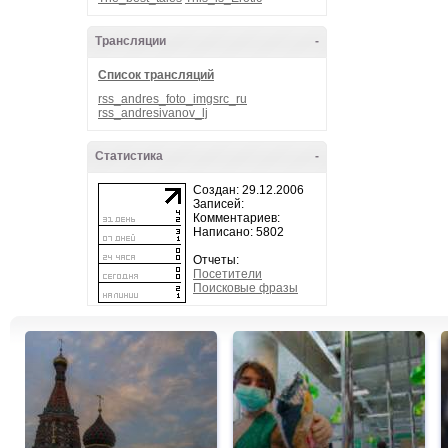
Трансляции
-
Список трансляций
rss_andres_foto_imgsrc_ru
rss_andresivanov_lj
Статистика
-
Создан: 29.12.2006
Записей:
Комментариев:
Написано: 5802
Отчеты:
Посетители
Поисковые фразы