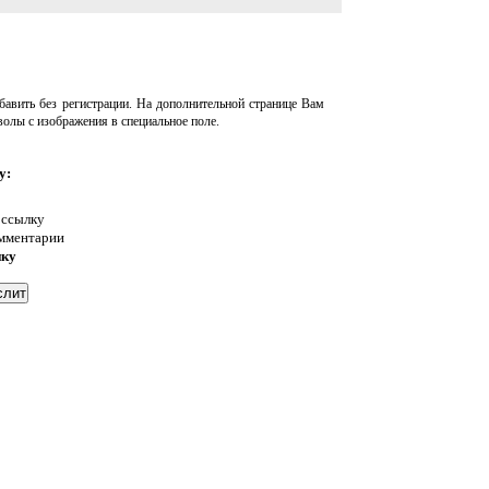
авить без регистрации. На дополнительной странице Вам
волы с изображения в специальное поле.
у:
 ссылку
омментарии
нку