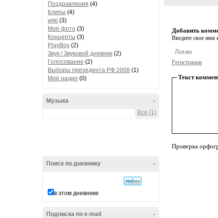
Поздравления
(4)
Клипы
(4)
wiki
(3)
Моё фото
(3)
Добавить комм
Концерты
(3)
Введите свое имя и
PlayBoy
(2)
Звук / Звуковой дневник
(2)
Голосование
(2)
Регистрация
Выборы презедента РФ 2008
(1)
Текст коммен
Моё радио
(0)
Музыка
-
Все (1)
Проверка орфог
Поиск по дневнику
-
в этом дневнике
Подписка по e-mail
-