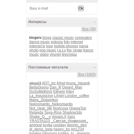
Интересы
-
Все (39)
blogers
blogs
classic music
computers
dance music
estonia
foto
internet
internet tv
love
mobile phones
narva
photo
pop music
t.a.t.u
the тёлки
trance
music
video
virunet
блоггеры
Постоянные читатели
-
Все (1005)
alisa23
ADT_inc
Arhet
Aruna_Vasanti
BellaGiorno
Dan_R
Desert_Man
DoSoMethinG
Etilvein
Kitoy
La_Inquisicion
Lilyjet
London_coffee
Maira_Zlobelgton
Nekromantis_Nekromantis
Not_clear_life
Novicova
OnepaTop
Relagda
Saya-Rina
Shadow3dx
Shake_O__o
VovanLX
Xaru
YRASTAS2S
_Святая_Инквизция_
angreal
bzyka
coolday
dennin_den
dj_denis_beta
happy_bo
jim1234
kvn4eg
lotosssss
lushka_lu_
myparis