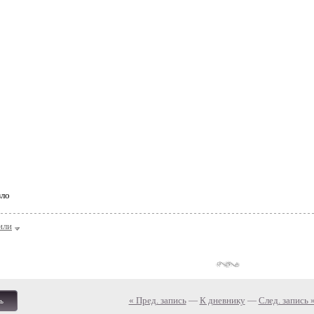
зло
или
« Пред. запись
—
К дневнику
—
След. запись 
ь