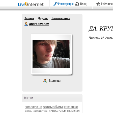
Регистрация
Вход
Рейтинги
Записи
Друзья
Комментарии
andresivanov
ДА, КР
Четверг, 19 Феврал
В друзья
Метки
-
автомобили
comedy club
животные
кинофильм
криминал
жизнь
институт
квн