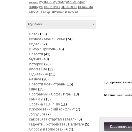
мультфильм
музыка
офис
метро
приколы
реклама
пародия
политика
спорт
танцы
школа
я и друзья
Рубрики
-
Фото
(160)
Личное / Моё / О себе
(74)
Видео
(57)
Юмор / Приколы
(45)
Новости
(43)
Музыка
(40)
Истории
(26)
Andres Life
(22)
О дневнике
(21)
Разное
(20)
Да, крупно пове
Новости моей страны
(15)
Кино
(15)
Программы / Софт / Игры
(13)
Метки:
автомоб
Комиксы
(13)
Эротика / 18+ / Ню
(11)
Южноосетинский конфликт
(7)
Jonny Life
(7)
Как ребята стартап затеяли
(5)
Гаджеты / Устройства / Hardware
(5)
Комментироват
Опросы и Голосования
(4)