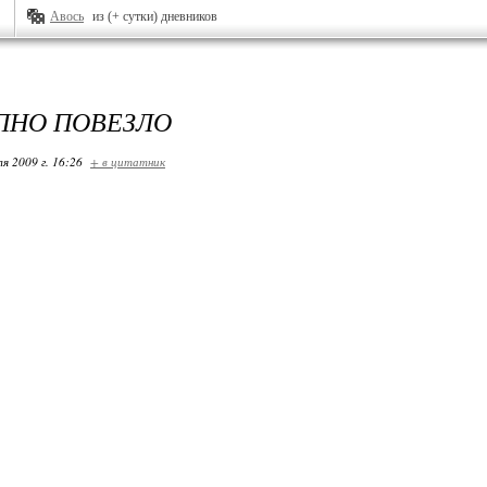
Авось
из (+ сутки) дневников
УПНО ПОВЕЗЛО
я 2009 г. 16:26
+ в цитатник