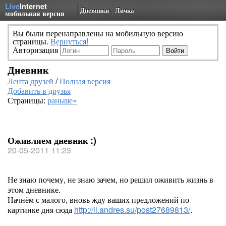
Live
Internet
Дневники
Личка
мобильная версия
Вы были перенаправлены на мобильную версию
страницы.
Вернуться!
Авторизация
Дневник
Лента друзей
/
Полная версия
Добавить в друзья
Страницы:
раньше»
Оживляем дневник :)
20-05-2011 11:23
Не знаю почему, не знаю зачем, но решил оживить жизнь в
этом дневнике.
Начнём с малого, вновь жду ваших предложений по
картинке дня сюда
http://li.andres.su/post27689813/
.