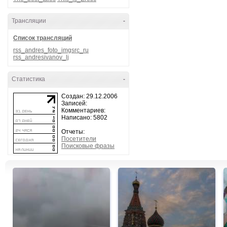
Трансляции
-
Список трансляций
rss_andres_foto_imgsrc_ru
rss_andresivanov_lj
Статистика
-
Создан: 29.12.2006
Записей:
Комментариев:
Написано: 5802
Отчеты:
Посетители
Поисковые фразы