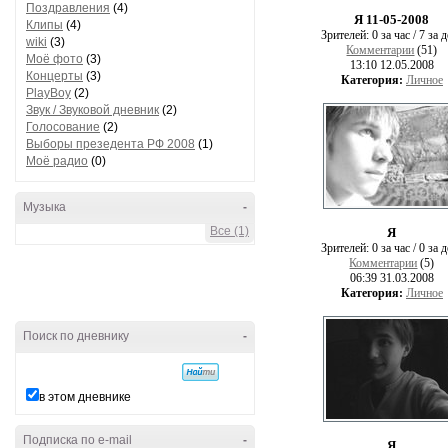
Поздравления
(4)
Я 11-05-2008
Клипы
(4)
Зрителей:
0 за час / 7 за 
wiki
(3)
Комментарии
(51)
Моё фото
(3)
13:10 12.05.2008
Концерты
(3)
Категория:
Личное
PlayBoy
(2)
Звук / Звуковой дневник
(2)
Голосование
(2)
Выборы презедента РФ 2008
(1)
Моё радио
(0)
Музыка
-
Все (1)
Я
Зрителей:
0 за час / 0 за 
Комментарии
(5)
06:39 31.03.2008
Категория:
Личное
Поиск по дневнику
-
в этом дневнике
Подписка по e-mail
-
Я