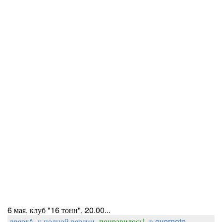
6 мая, клуб "16 тонн", 20.00...
вверх^
к полной версии
понравилось!
в evernote