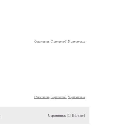
Ответить
С цитатой
В цитатник
Ответить
С цитатой
В цитатник
»
Страницы:
[1] [
Новые
]