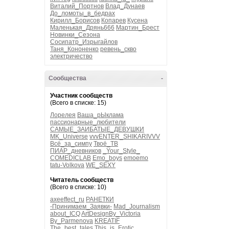
Виталий_Портнов
Влад_Дунаев
До_ломоты_в_бедрах
Кирилл_Борисов
Копарев
Кусена
Маленькая_Дрянь666
Мартин_Брест
Новинки_Сезона
Сосипатр_Изрыгайлов
Таня_Кононенко
ревень_скво
электричество
Сообщества
-
Участник сообществ
(Всего в списке: 15)
Лорелея
Ваша_рЫклама
пассионарные_любители
САМЫЕ_ЗАИБАТЫЕ_ДЕВУШКИ
MK_Universe
vvvENTER_SHIKARIVVV
Всё_за_симпу
Твоё_ТВ
ПИАР_дневников
_Your_Style_
COMEDICLAB
Emo_boys
emoemo
tatu-Volkova
WE_SEXY
Читатель сообществ
(Всего в списке: 10)
axeeffect_ru
РАНЕТКИ
-Принимаем_Заявки-
Mad_Journalism
about_ICQ
ArtDesignBy_Victoria
By_Parmenova
KREATIF
The_best_tales
This_is_Erotic