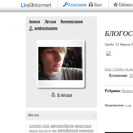
Регистрация
Вход
Рейтинги
Записи
Друзья
Комментарии
andresivanov
БЛОГОСФ
Среда, 22 Апреля 2
http://clubs.ya.
Вложение:
3
Рубрики:
Новос
В друзья
Процитировано
1 раз
Метки
-
автомобили
comedy club
животные
кинофильм
криминал
жизнь
институт
квн