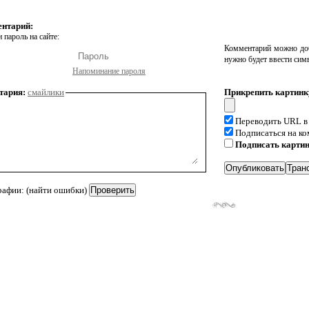
ентарий:
 пароль на сайте:
Комментарий можно доб
нужно будет ввести сим
Напоминание пароля
тария:
смайлики
Прикрепить картинк
Переводить URL в
Подписаться на к
Подписать карти
рафии: (найти ошибки)