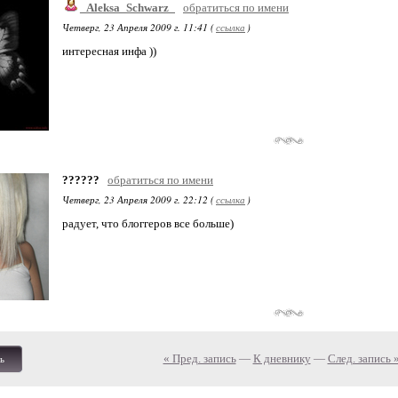
_Aleksa_Schwarz_
обратиться по имени
Четверг, 23 Апреля 2009 г. 11:41 (
ссылка
)
интересная инфа ))
??????
обратиться по имени
Четверг, 23 Апреля 2009 г. 22:12 (
ссылка
)
радует, что блоггеров все больше)
« Пред. запись
—
К дневнику
—
След. запись 
ь