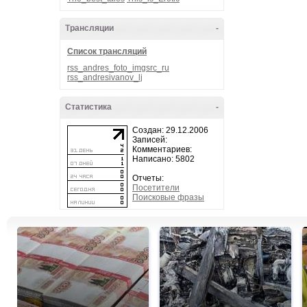
Трансляции
-
Список трансляций
rss_andres_foto_imgsrc_ru
rss_andresivanov_lj
Статистика
-
Создан: 29.12.2006
Записей:
Комментариев:
Написано: 5802
Отчеты:
Посетители
Поисковые фразы