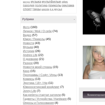
мультфильм
музыка
офис
метро
приколы
реклама
пародия
политика
спорт
танцы
школа
я и друзья
Рубрики
-
Фото
(160)
Личное / Моё / О себе
(74)
Видео
(57)
Юмор / Приколы
(45)
Новости
(43)
Музыка
(40)
Истории
(26)
Andres Life
(22)
О дневнике
(21)
Разное
(20)
Новости моей страны
(15)
Кино
(15)
Программы / Софт / Игры
(13)
Комиксы
(13)
Эротика / 18+ / Ню
(11)
Южноосетинский конфликт
(7)
Jonny Life
(7)
Как ребята стартап затеяли
(5)
Комментироват
Гаджеты / Устройства / Hardware
(5)
Опросы и Голосования
(4)