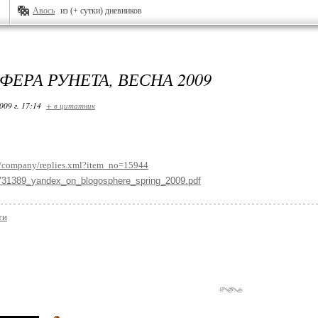
Авось
из (+ сутки) дневников
ЕРА РУНЕТА, ВЕСНА 2009
009 г. 17:14
+ в цитатник
ru/company/replies.xml?item_no=15944
731389_yandex_on_blogosphere_spring_2009.pdf
ти