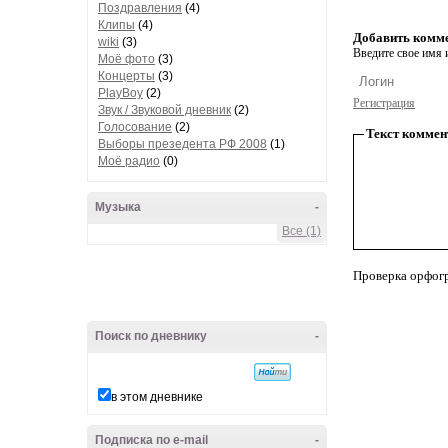
Поздравления
(4)
Клипы
(4)
Добавить комм
wiki
(3)
Введите свое имя и
Моё фото
(3)
Концерты
(3)
PlayBoy
(2)
Регистрация
Звук / Звуковой дневник
(2)
Голосование
(2)
Текст коммен
Выборы презедента РФ 2008
(1)
Моё радио
(0)
Музыка
-
Все (1)
Проверка орфог
Поиск по дневнику
-
в этом дневнике
Подписка по e-mail
-