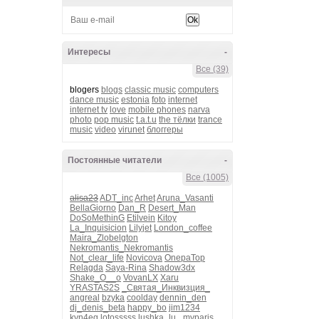
Интересы
-
Все (39)
blogers
blogs
classic music
computers
dance music
estonia
foto
internet
internet tv
love
mobile phones
narva
photo
pop music
t.a.t.u
the тёлки
trance
music
video
virunet
блоггеры
Постоянные читатели
-
Все (1005)
alisa23
ADT_inc
Arhet
Aruna_Vasanti
BellaGiorno
Dan_R
Desert_Man
DoSoMethinG
Etilvein
Kitoy
La_Inquisicion
Lilyjet
London_coffee
Maira_Zlobelgton
Nekromantis_Nekromantis
Not_clear_life
Novicova
OnepaTop
Relagda
Saya-Rina
Shadow3dx
Shake_O__o
VovanLX
Xaru
YRASTAS2S
_Святая_Инквизция_
angreal
bzyka
coolday
dennin_den
dj_denis_beta
happy_bo
jim1234
kvn4eg
lotosssss
lushka_lu_
myparis