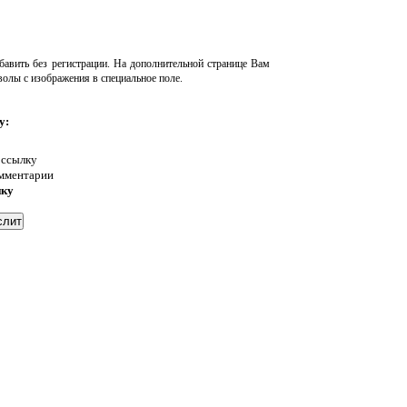
авить без регистрации. На дополнительной странице Вам
волы с изображения в специальное поле.
у:
 ссылку
омментарии
нку