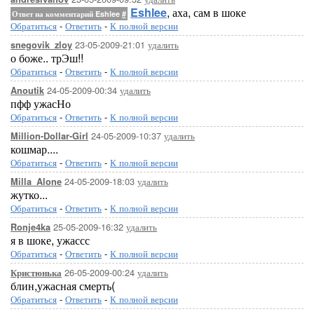
Eshlee
, аха, сам в шоке
Ответ на комментарий Eshlee
#
Обратиться
-
Ответить
-
К полной версии
23-05-2009-21:01
удалить
snegovik_zloy
о боже.. трЭш!!
Обратиться
-
Ответить
-
К полной версии
24-05-2009-00:34
удалить
Anoutik
пфф ужасНо
Обратиться
-
Ответить
-
К полной версии
24-05-2009-10:37
удалить
Million-Dollar-Girl
кошмар....
Обратиться
-
Ответить
-
К полной версии
24-05-2009-18:03
удалить
Milla_Alone
жутко...
Обратиться
-
Ответить
-
К полной версии
25-05-2009-16:32
удалить
Ronje4ka
я в шоке, ужассс
Обратиться
-
Ответить
-
К полной версии
26-05-2009-00:24
удалить
Кристюнька
блин,ужасная смерть(
Обратиться
-
Ответить
-
К полной версии