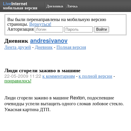
Live
Internet
Дневники
Личка
мобильная версия
Вы были перенаправлены на мобильную версию
страницы.
Вернуться!
Авторизация
Дневник
andresivanov
Лента друзей
-
Дневник
-
Полная версия
Люди сгорели заживо в машине
22-05-2009 11:22
к комментариям
-
к полной версии
-
понравилось!
Люди сгорели заживо в машине Rexton, подоспевшие
очевидцы успели вытащить одного сломав лобовое стекло.
Ужасная картина ДТП.