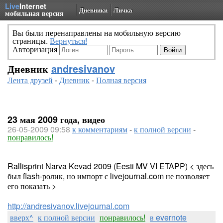
Live
Internet
Дневники
Личка
мобильная версия
Вы были перенаправлены на мобильную версию
страницы.
Вернуться!
Авторизация
Дневник
andresivanov
Лента друзей
-
Дневник
-
Полная версия
23 мая 2009 года, видео
26-05-2009 09:58
к комментариям
-
к полной версии
-
понравилось!
Rallisprint Narva Kevad 2009 (Eesti MV VI ETAPP) < здесь
был flash-ролик, но импорт с livejournal.com не позволяет
его показать >
http://andresivanov.livejournal.com
вверх^
к полной версии
понравилось!
в evernote