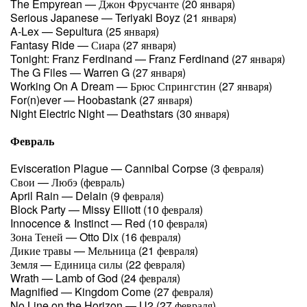
The Empyrean — Джон Фрусчанте (20 января)
Serious Japanese — Teriyaki Boyz (21 января)
A-Lex — Sepultura (25 января)
Fantasy Ride — Сиара (27 января)
Tonight: Franz Ferdinand — Franz Ferdinand (27 января)
The G Files — Warren G (27 января)
Working On A Dream — Брюс Спрингстин (27 января)
For(n)ever — Hoobastank (27 января)
Night Electric Night — Deathstars (30 января)
Февраль
Evisceration Plague — Cannibal Corpse (3 февраля)
Свои — Любэ (февраль)
April Rain — Delain (9 февраля)
Block Party — Missy Elliott (10 февраля)
Innocence & Instinct — Red (10 февраля)
Зона Теней — Otto Dix (16 февраля)
Дикие травы — Мельница (21 февраля)
Земля — Единица силы (22 февраля)
Wrath — Lamb of God (24 февраля)
Magnified — Kingdom Come (27 февраля)
No Line on the Horizon — U2 (27 февраля)