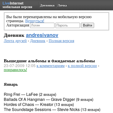
Live
Internet
Дневники
Личка
мобильная версия
Вы были перенаправлены на мобильную версию
страницы.
Вернуться!
Авторизация
Дневник
andresivanov
Лента друзей
-
Дневник
-
Полная версия
Вышедшие альбомы и oжидаемые альбомы
23-07-2009 12:05
к комментариям
-
к полной версии
-
понравилось!
Январь
Ring Frei — LaFee (2 января)
Ballads Of A Hangman — Grave Digger (9 января)
Hordes of Chaos — Kreator (13 января)
The Soundstage Sessions — Stevie Nicks (13 января)