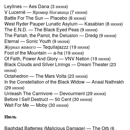
Leylines — Aes Dana (3 июня)
V Lucerně — Яромир Ногавица (7 июня)
Battle For The Sun — Placebo (8 июня)
West Ryder Pauper Lunatic Asylum — Kasabian (8 июня)
The E.N.D. — The Black Eyed Peas (9 июня)
The Pariah, the Parrot, the Delusion — Dredg (9 июня)
Eternal — Sonic Youth (9 июня)
Журнал живого — Tequilajazzz (19 июня)
Foot of the Mountain — a-ha (19 июня)
Of Faith, Power And Glory — VNV Nation (19 июня)
Black Clouds and Silver Linings — Dream Theater (23
июня)
Octahedron — The Mars Volta (23 июня)
In the Constellation of the Black Widow — Anaal Nathrakh
(29 июня)
Unleash The Carnivore — Devourment (29 июня)
Before I Self Destruct — 50 Cent (30 июня)
Wait For Me — Moby (30 июня)
Июль
Baghdad Batteries (Malicious Damage) — The Orb (6