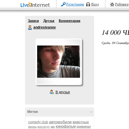
Регистрация
Вход
Рейтинги
Записи
Друзья
Комментарии
andresivanov
14 000
Среда, 09 Сентябр
В друзья
Метки
-
автомобили
comedy club
животные
кинофильм
криминал
жизнь
институт
квн