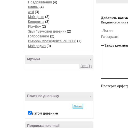
Поздравления
(4)
Клипы
(4)
wiki
(3)
Моё фото
(3)
Добавить комм
Концерты
(3)
Введите свое имя и
PlayBoy
(2)
Звук / Звуковой дневник
(2)
Голосование
(2)
Регистрация
Выборы презедента РФ 2008
(1)
Текст коммен
Моё радио
(0)
Музыка
-
Все (1)
Проверка орфог
Поиск по дневнику
-
в этом дневнике
Подписка по e-mail
-