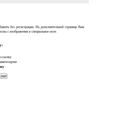
авить без регистрации. На дополнительной странице Вам
волы с изображения в специальное поле.
у:
 ссылку
омментарии
нку