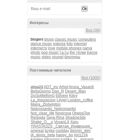
Интересы
-
Все (39)
blogers
blogs
classic music
computers
dance music
estonia
foto
internet
internet tv
love
mobile phones
narva
photo
pop music
t.a.t.u
the тёлки
trance
music
video
virunet
блоггеры
Постоянные читатели
-
Все (1005)
alisa23
ADT_inc
Arhet
Aruna_Vasanti
BellaGiorno
Dan_R
Desert_Man
DoSoMethinG
Etilvein
Kitoy
La_Inquisicion
Lilyjet
London_coffee
Maira_Zlobelgton
Nekromantis_Nekromantis
Not_clear_life
Novicova
OnepaTop
Relagda
Saya-Rina
Shadow3dx
Shake_O__o
VovanLX
Xaru
YRASTAS2S
_Святая_Инквизция_
angreal
bzyka
coolday
dennin_den
dj_denis_beta
happy_bo
jim1234
kvn4eg
lotosssss
lushka_lu_
myparis