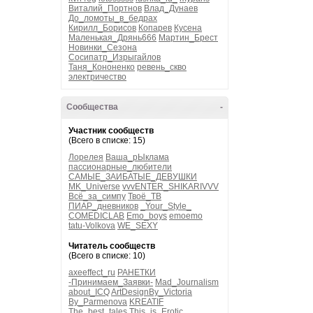
Виталий_Портнов
Влад_Дунаев
До_ломоты_в_бедрах
Кирилл_Борисов
Копарев
Кусена
Маленькая_Дрянь666
Мартин_Брест
Новинки_Сезона
Сосипатр_Изрыгайлов
Таня_Кононенко
ревень_скво
электричество
Сообщества
-
Участник сообществ
(Всего в списке: 15)
Лорелея
Ваша_рЫклама
пассионарные_любители
САМЫЕ_ЗАИБАТЫЕ_ДЕВУШКИ
MK_Universe
vvvENTER_SHIKARIVVV
Всё_за_симпу
Твоё_ТВ
ПИАР_дневников
_Your_Style_
COMEDICLAB
Emo_boys
emoemo
tatu-Volkova
WE_SEXY
Читатель сообществ
(Всего в списке: 10)
axeeffect_ru
РАНЕТКИ
-Принимаем_Заявки-
Mad_Journalism
about_ICQ
ArtDesignBy_Victoria
By_Parmenova
KREATIF
The_best_tales
This_is_Erotic