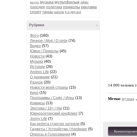
мультфильм
музыка
офис
метро
приколы
реклама
пародия
политика
спорт
танцы
школа
я и друзья
Рубрики
-
Фото
(160)
Личное / Моё / О себе
(74)
Видео
(57)
Юмор / Приколы
(45)
Новости
(43)
Музыка
(40)
Истории
(26)
Andres Life
(22)
О дневнике
(21)
Разное
(20)
14 000 человек 
Новости моей страны
(15)
Кино
(15)
Программы / Софт / Игры
(13)
Метки:
музыка
Комиксы
(13)
Эротика / 18+ / Ню
(11)
Южноосетинский конфликт
(7)
Jonny Life
(7)
Как ребята стартап затеяли
(5)
Гаджеты / Устройства / Hardware
(5)
Комментироват
Опросы и Голосования
(4)