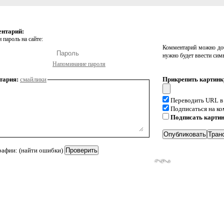
ентарий:
 пароль на сайте:
Комментарий можно доб
нужно будет ввести сим
Напоминание пароля
тария:
смайлики
Прикрепить картинк
Переводить URL в
Подписаться на к
Подписать карти
рафии: (найти ошибки)