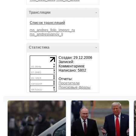
Трансляции
-
Список трансляций
rss_andres_foto_imgsrc_ru
rss_andresivanov_lj
Статистика
-
Создан: 29.12.2006
Записей:
Комментариев:
Написано: 5802
Отчеты:
Посетители
Поисковые фразы