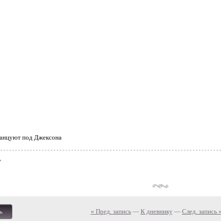
танцуют под Джексона
« Пред. запись
—
К дневнику
—
След. запись 
ь