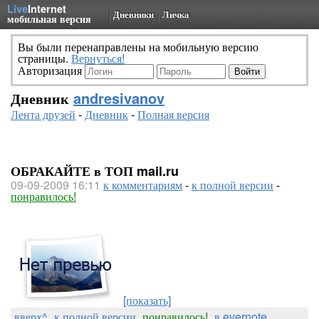
Live
Internet
Дневники
Личка
мобильная версия
Вы были перенаправлены на мобильную версию
страницы.
Вернуться!
Авторизация
Дневник
andresivanov
Лента друзей
-
Дневник
-
Полная версия
ОБРАКАЙТЕ в ТОП mail.ru
09-09-2009 16:11
к комментариям
-
к полной версии
-
понравилось!
[показать]
вверх^
к полной версии
понравилось!
в evernote